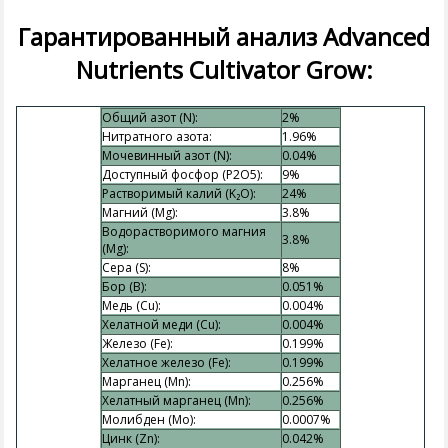
Гарантированный анализ Advanced
Nutrients Cultivator Grow:
Общий азот (N):
2%
Нитратного азота:
1.96%
Мочевинный азот (N):
0.04%
Доступный фосфор (P2O5):
9%
Растворимый калий (K₂O):
24%
Магний (Mg):
3.8%
Водорастворимого магния
3.8%
(Mg):
Сера (S):
8%
Бор (B):
0.051%
Медь (Cu):
0.004%
Хелатной меди (Cu):
0.004%
Железо (Fe):
0.199%
Хелатное железо (Fe):
0.199%
Марганец (Mn):
0.256%
Хелатный марганец (Mn):
0.256%
Молибден (Mo):
0.0007%
Цинк (Zn):
0.042%