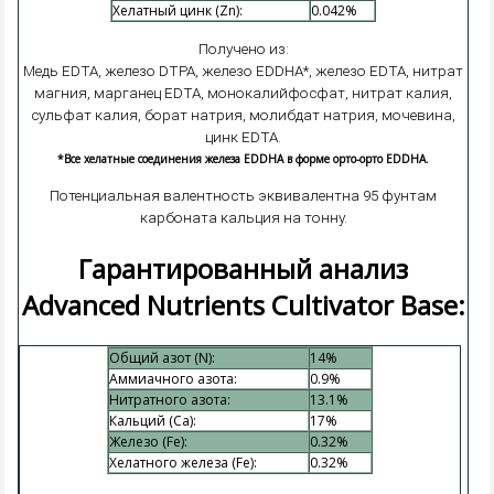
Хелатный цинк (Zn):
0.042%
Получено из:
Медь EDTA, железо DTPA, железо EDDHA*, железо EDTA, нитрат
магния, марганец EDTA, монокалийфосфат, нитрат калия,
сульфат калия, борат натрия, молибдат натрия, мочевина,
цинк EDTA.
*Все хелатные соединения железа EDDHA в форме орто-орто EDDHA.
Потенциальная валентность эквивалентна 95 фунтам
карбоната кальция на тонну.
Гарантированный анализ
Advanced Nutrients Cultivator Base:
Общий азот (N):
14%
Аммиачного азота:
0.9%
Нитратного азота:
13.1%
Кальций (Ca):
17%
Железо (Fe):
0.32%
Хелатного железа (Fe):
0.32%