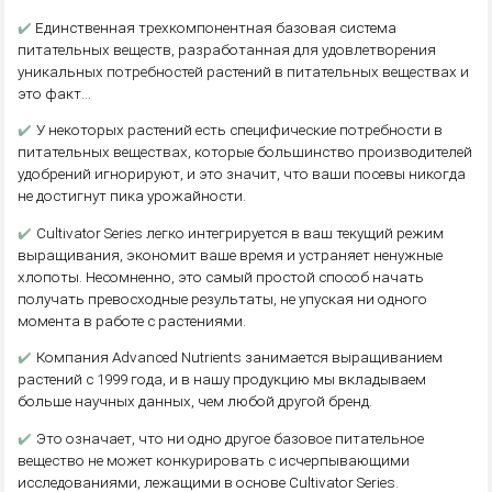
✔️
Единственная трехкомпонентная базовая система
питательных веществ, разработанная для удовлетворения
уникальных потребностей растений в питательных веществах и
это факт…
✔️
У некоторых растений есть специфические потребности в
питательных веществах, которые большинство производителей
удобрений игнорируют, и это значит, что ваши посевы никогда
не достигнут пика урожайности.
✔️
Cultivator Series легко интегрируется в ваш текущий режим
выращивания, экономит ваше время и устраняет ненужные
хлопоты. Несомненно, это самый простой способ начать
получать превосходные результаты, не упуская ни одного
момента в работе с растениями.
✔️
Компания Advanced Nutrients занимается выращиванием
растений с 1999 года, и в нашу продукцию мы вкладываем
больше научных данных, чем любой другой бренд.
✔️
Это означает, что ни одно другое базовое питательное
вещество не может конкурировать с исчерпывающими
исследованиями, лежащими в основе Cultivator Series.