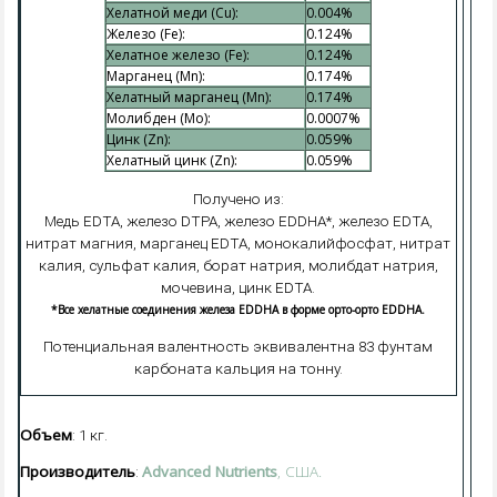
Хелатной меди (Cu):
0.004%
Железо (Fe):
0.124%
Хелатное железо (Fe):
0.124%
Марганец (Mn):
0.174%
Хелатный марганец (Mn):
0.174%
Молибден (Mo):
0.0007%
Цинк (Zn):
0.059%
Хелатный цинк (Zn):
0.059%
Получено из:
Медь EDTA, железо DTPA, железо EDDHA*, железо EDTA,
нитрат магния, марганец EDTA, монокалийфосфат, нитрат
калия, сульфат калия, борат натрия, молибдат натрия,
мочевина, цинк EDTA.
*Все хелатные соединения железа EDDHA в форме орто-орто EDDHA.
Потенциальная валентность эквивалентна 83 фунтам
карбоната кальция на тонну.
Объем
: 1 кг.
Производитель
Advanced Nutrients
, США.
: