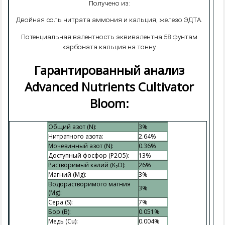
Получено из:
Двойная соль нитрата аммония и кальция, железо ЭДТА.
Потенциальная валентность эквивалентна 58 фунтам
карбоната кальция на тонну.
Гарантированный анализ
Advanced Nutrients Cultivator
Bloom:
Общий азот (N):
3%
Нитратного азота:
2.64%
Мочевинный азот (N):
0.36%
Доступный фосфор (P2O5):
13%
Растворимый калий (K₂O):
26%
Магний (Mg):
3%
Водорастворимого магния
3%
(Mg):
Сера (S):
7%
Бор (B):
0.051%
Медь (Cu):
0.004%