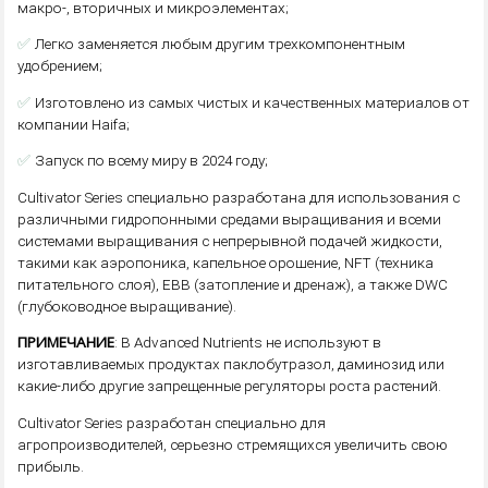
макро-, вторичных и микроэлементах;
✅
Легко заменяется любым другим трехкомпонентным
удобрением;
✅
Изготовлено из самых чистых и качественных материалов от
компании Haifa;
✅
Запуск по всему миру в 2024 году;
Cultivator Series специально разработана для использования с
различными гидропонными средами выращивания и всеми
системами выращивания с непрерывной подачей жидкости,
такими как аэропоника, капельное орошение, NFT (техника
питательного слоя), EBB (затопление и дренаж), а также DWC
(глубоководное выращивание).
ПРИМЕЧАНИЕ
: В Advanced Nutrients не используют в
изготавливаемых продуктах паклобутразол, даминозид или
какие-либо другие запрещенные регуляторы роста растений.
Cultivator Series разработан специально для
агропроизводителей, серьезно стремящихся увеличить свою
прибыль.