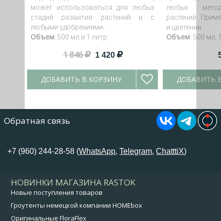
может использоваться для любых
любых метод
стадий развития растений и с
растений. Приме
любыми удобрениями.
и цветении.
Объем
Объем
: 500 мл и 1 литр .
: 500 мл, 
1 846
1 420
ДОБАВИТЬ В КОРЗИНУ
ДОБАВИТЬ 
Обратная связь
+7 (960) 244-28-58 (
WhatsApp
,
Telegram
,
ChatttiX
)
НОВИНКИ МАГАЗИНА RASTOK
Новые поступления товаров
Гроутенты немецкой компании HOMEbox
Оригинальные FloraFlex