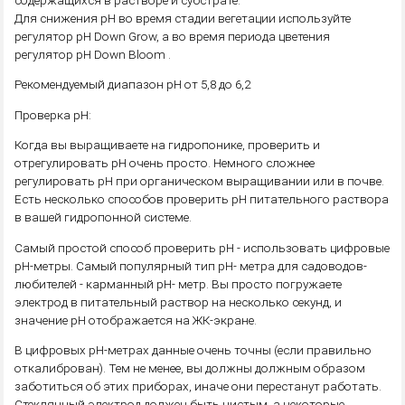
Для снижения pH во время стадии вегетации используйте
регулятор pH Down Grow, а во время периода цветения
регулятор pH Down Bloom .
Рекомендуемый диапазон рН от 5,8 до 6,2
Проверка pH:
Когда вы выращиваете на гидропонике, проверить и
отрегулировать pH очень просто. Немного сложнее
регулировать pH при органическом выращивании или в почве.
Есть несколько способов проверить pH питательного раствора
в вашей гидропонной системе.
Самый простой способ проверить pH - использовать цифровые
pH-метры. Самый популярный тип pH- метра для садоводов-
любителей - карманный pH- метр. Вы просто погружаете
электрод в питательный раствор на несколько секунд, и
значение pH отображается на ЖК-экране.
В цифровых pH-метрах данные очень точны (если правильно
откалиброван). Тем не менее, вы должны должным образом
заботиться об этих приборах, иначе они перестанут работать.
Стеклянный электрод должен быть чистым, а некоторые