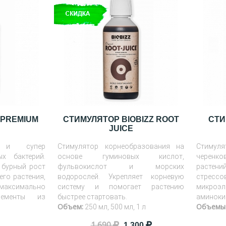
 PREMIUM
СТИМУЛЯТОР BIOBIZZ ROOT
СТИ
JUICE
 и супер
Стимулятор корнеобразования на
Стимуля
х бактерий.
основе гуминовых кислот,
черенко
 бурный рост
фульвокислот и морских
растений
его растения,
водорослей. Укрепляет корневую
стресс
максимально
систему и помогает растению
микроэ
ементы из
быстрее стартовать.
аминоки
Объем:
Объемы
250 мл, 500 мл, 1 л
1 690
1 300