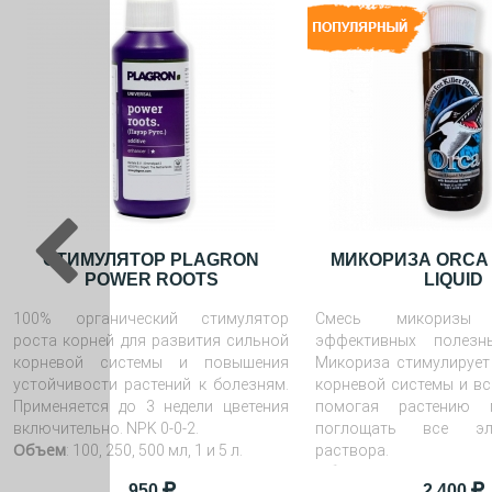
СТИМУЛЯТОР PLAGRON
МИКОРИЗА ORCA
POWER ROOTS
LIQUID
100% органический стимулятор
Смесь микоризы
роста корней для развития сильной
эффективных полезны
корневой системы и повышения
Микориза стимулирует
устойчивости растений к болезням.
корневой системы и вс
Применяется до 3 недели цветения
помогая растению 
включительно. NPK 0-0-2.
поглощать все эл
Объем
: 100, 250, 500 мл, 1 и 5 л.
раствора.
Объём
: 100 мл и 473 мл.
950
2 400