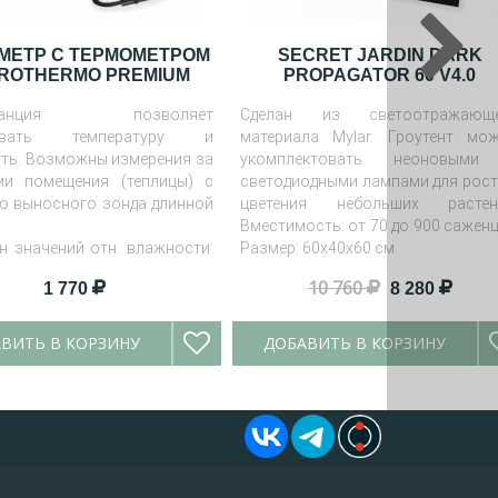
МЕТР С ТЕРМОМЕТРОМ
SECRET JARDIN DARK
ROTHERMO PREMIUM
PROPAGATOR 60 V4.0
станция позволяет
Сделан из светоотражающе
живать температуру и
материала Mylar. Гроутент мо
ть. Возможны измерения за
укомплектовать неоновыми
ми помещения (теплицы) с
светодиодными лампами для рост
 выносного зонда длинной
цветения небольших растен
Вместимость: от 70 до 900 саженц
н значений отн. влажности:
Размер: 60х40х60 см.
10 760
1 770
8 280
 температуры: 0 - 50 °C
ВИТЬ В КОРЗИНУ
ДОБАВИТЬ В КОРЗИНУ