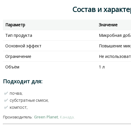
Состав и характе
Параметр
Значение
Тип продукта
Микробная доба
Основной эффект
Повышение мик
Ограничение
Не использоват
Объём
1 л
Подходит для:
✅
почва;
✅
субстратные смеси;
✅
компост;
Green Planet
, Канада
Производитель:
.