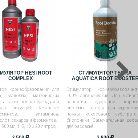
МУЛЯТОР HESI ROOT
СТИМУЛЯТОР TERRA
COMPLEX
AQUATICA ROOT BOOSTE
тор корнеобразования для
Стимулятор корнеобразовани
в, молодых, материнских
100% органический! Для активн
, а также после пересадки и
развития здоровой корнев
овых ситуаций. Комплекс
системы. Подходит для гидропони
лементов, витаминов,
почвы, кокосового субстрат
слот, сахаров и ферментов.
биопоники. Замечательная доба
: 500 мл, 1, 5, 10 и 20 литров.
для рассады!
Объем
: 1 л
2 500
2 800