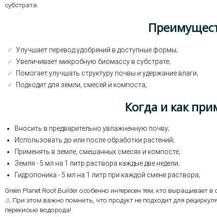
субстрата.
Преимущест
✓
Улучшает перевод удобрений в доступные формы;
✓
Увеличивает микробную биомассу в субстрате;
✓
Помогает улучшать структуру почвы и удержание влаги;
✓
Подходит для земли, смесей и компоста;
Когда и как при
Вносить в предварительно увлажненную почву;
Использовать до или после обработки растений;
Применять в земле, смешанных смесях и компосте;
Земля - 5 мл на 1 литр раствора каждые две недели;
Гидропоника - 5 мл на 1 литр при каждой смене раствора;
Green Planet Root Builder особенно интересен тем, кто выращивает 
⚠️
При этом важно помнить, что продукт не подходит для рециркуля
перекисью водорода!