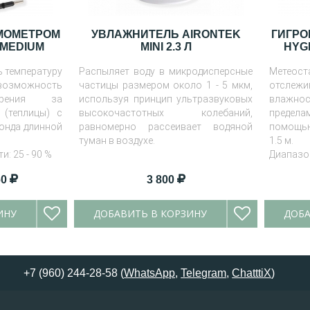
РМОМЕТРОМ
УВЛАЖНИТЕЛЬ AIRONTEK
ГИГРО
MEDIUM
MINI 2.3 Л
HYG
 температуру
Распыляет воду в микродисперсные
Метео
возможность
частицы размером около 1 - 5 мкм,
отсле
ерения за
используя принцип ультразвуковых
влажнос
 (теплицы) с
высокочастотных колебаний,
предела
онда длинной
равномерно рассеивает водяной
помощью
туман в воздухе.
1.5 м.
: 25 - 90 %
Диапазо
 - 50 °C
25 - 90 %
60
3 800
Диапазон
ИНУ
ДОБАВИТЬ В КОРЗИНУ
ДОБА
+7 (960) 244-28-58 (
WhatsApp
,
Telegram
,
ChatttiX
)