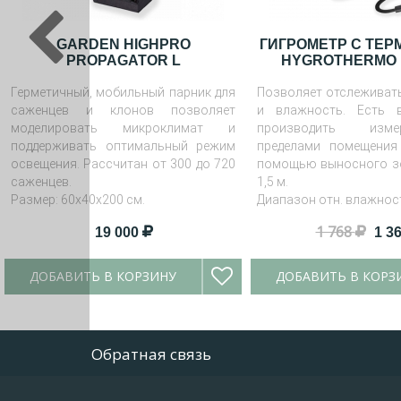
GARDEN HIGHPRO
ГИГРОМЕТР С ТЕ
PROPAGATOR L
HYGROTHERMO 
Герметичный, мобильный парник для
Позволяет отслеживать
саженцев и клонов позволяет
и влажность. Есть 
моделировать микроклимат и
производить изм
поддерживать оптимальный режим
пределами помещения
освещения. Рассчитан от 300 до 720
помощью выносного з
саженцев.
1,5 м.
Размер: 60х40х200 см.
Диапазон отн. влажности
Диапазон температуры: 0
1 768
19 000
1 3
ДОБАВИТЬ В КОРЗИНУ
ДОБАВИТЬ В КОРЗ
Обратная связь