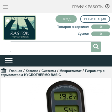
ГРАФИК РАБОТЫ
ВХОД
РЕГИСТРАЦИЯ
Товаров в корзине:
0
Сумма:
0
/
/
/
/
Главная
Каталог
Системы
Микроклимат
Гигрометр с
термометром HYGROTHERMO BASIC