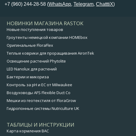
+7 (960) 244-28-58 (
WhatsApp
,
Telegram
,
ChatttiX
)
НОВИНКИ МАГАЗИНА RASTOK
Новые поступления товаров
Гроутенты немецкой компании HOMEbox
Оригинальные FloraFlex
Теплые коврики для проращивания AironTek
Освещение растений Phytolite
LED Nanolux для растений
Бактерии и микориза
Контроль за pH и EC от Milwaukee
Воздуховоды AFS Flexible Duct Co
Мешки из геотекстиля от FloraGrow
Гидропонные системы Nutriculture UK
ТАБЛИЦЫ И ИНСТРУКЦИИ
Карта кормления BAC