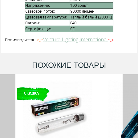
Напряжение:
100 вольт
Световой поток:
90000 люмен
Цветовая температура:
Теплый белый (2000 К)
Патрон:
E40
Сертификация:
CE
Venture Lighting International
👉
👈
Производитель:
ПОХОЖИЕ ТОВАРЫ