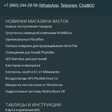
+7 (960) 244-28-58 (
WhatsApp
,
Telegram
,
ChatttiX
)
НОВИНКИ МАГАЗИНА RASTOK
Новые поступления товаров
Гроутенты немецкой компании HOMEbox
Оригинальные FloraFlex
Теплые коврики для проращивания AironTek
Освещение растений Phytolite
LED Nanolux для растений
Бактерии и микориза
Контроль за pH и EC от Milwaukee
Воздуховоды AFS Flexible Duct Co
Мешки из геотекстиля от FloraGrow
Гидропонные системы Nutriculture UK
ТАБЛИЦЫ И ИНСТРУКЦИИ
Карта кормления BAC