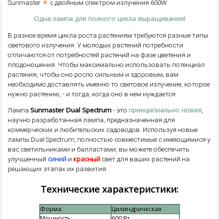
☀
Sunmaster
с двойным спектром излучения 600W.
Одна лампа для полного цикла выращивания!
В разное время цикла роста растениям требуются разные типы
светового излучения. У молодых растений потребности
отличаются от потребностей растений на фазе цветения и
плодоношения. Чтобы максимально использовать потенциал
растения, чтобы оно росло сильным и здоровым, вам
необходимо доставлять именно то световое излучение, которое
нужно растению, - и тогда, когда оно в нем нуждается.
Sunmaster Dual Spectrum
принципиально новая
Лампа
- это
,
научно разработанная лампа, предназначенная для
коммерческих и любительских садоводов. Используя новые
лампы Dual Spectrum, полностью совместимые с имеющимися у
вас светильниками и балластами, вы можете обеспечить
синий
красный
улучшенный
и
свет для ваших растений на
решающих этапах их развития.
Технические характеристики:
Форма:
Цилиндрическая
Мощность:
600 Вт