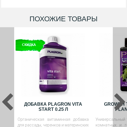
ПОХОЖИЕ ТОВАРЫ
ДОБАВКА PLAGRON VITA
GROWTH 
START 0.25 Л
PLAN
Органическая витаминная добавка
Универсальный 
для рассады, черенков и материнских
комнатных и г