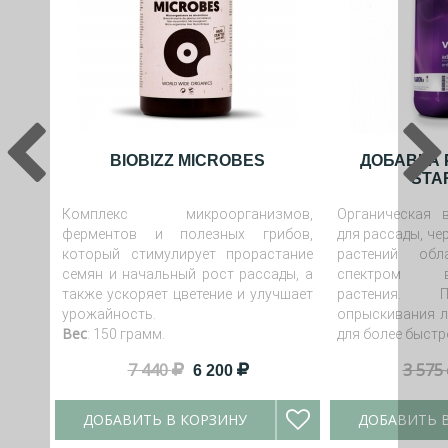
BIOBIZZ MICROBES
ДОБАВКА 
STAR
Комплекс микроорганизмов,
Органическая 
ферментов и полезных грибов,
для рассады, че
который стимулирует прорастание
растений об
семян и начальный рост рассады, а
спектром в
также ускоряет цветение и улучшает
растения. П
урожайность.
опрыскивания л
Вес
: 150 грамм.
для более быстр
7 440
3 575
6 200
ДОБАВИТЬ В КОРЗИНУ
ДОБАВИТЬ 