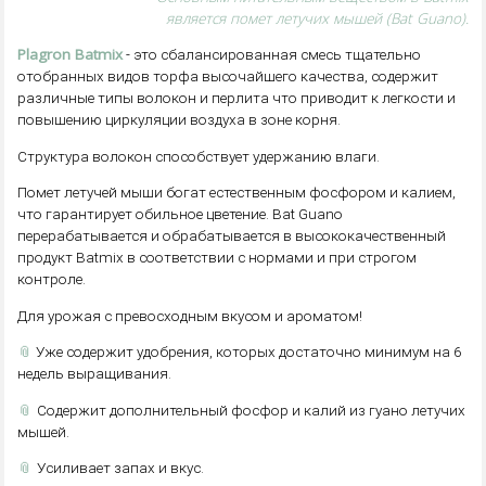
является помет летучих мышей (Bat Guano).
Plagron Batmix
- это сбалансированная смесь тщательно
отобранных видов торфа высочайшего качества, содержит
различные типы волокон и перлита что приводит к легкости и
повышению циркуляции воздуха в зоне корня.
Структура волокон способствует удержанию влаги.
Помет летучей мыши богат естественным фосфором и калием,
что гарантирует обильное цветение. Bat Guano
перерабатывается и обрабатывается в высококачественный
продукт Batmix в соответствии с нормами и при строгом
контроле.
Для урожая с превосходным вкусом и ароматом!
📎
Уже содержит удобрения, которых достаточно минимум на 6
недель выращивания.
📎
Содержит дополнительный фосфор и калий из гуано летучих
мышей.
📎
Усиливает запах и вкус.