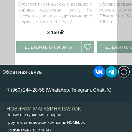
Субстрат имеет высокую аэрацию и
сбалансирован
хорошо удерживает влагу. Не
микроэлементам
Объем:
требуется добавлять удобрения до 6
1шт, 24 
недель. pH 6.5-7.9; EC 1.5-2.2.
100 шт
3 150
ДОБАВИТЬ В КОРЗИНУ
ДОБАВИТЬ 
Обратная связь
+7 (960) 244-28-58 (
WhatsApp
,
Telegram
,
ChatttiX
)
НОВИНКИ МАГАЗИНА RASTOK
Новые поступления товаров
Гроутенты немецкой компании HOMEbox
Оригинальные FloraFlex