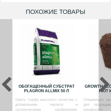
ПОХОЖИЕ ТОВАРЫ
ОБОГАЩЕННЫЙ СУБСТРАТ
GROWTH TE
PLAGRON ALLMIX 50 Л
RIOT 
Смесь торфа высокого качества с
Специально ра
добавлением перлита и
для проращи
органическими удобрениями.
канадского 