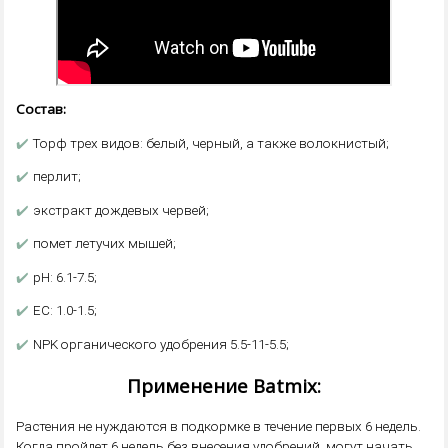
Состав:
✔️
Торф трех видов: белый, черный, а также волокнистый;
✔️
перлит;
✔️
экстракт дождевых червей;
✔️
помет летучих мышей;
✔️
pH: 6.1-7.5;
✔️
EC: 1.0-1.5;
✔️
NPK органического удобрения 5.5-11-5.5;
Применение Batmix:
Растения не нуждаются в подкормке в течение первых 6 недель.
Когда пройдет 6 недель без внесения удобрений, могут начать