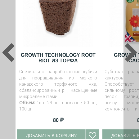
GROWTH TECHNOLOGY ROOT
GROWTH 
RIOT ИЗ ТОРФА
CAC
Специально разработанные кубики
Субстрат раз
для проращивания из мелкого
кактусов и
канадского торфяного мха,
Способству
сбалансированный pH, насыщенные
сильному рост
микроэлементами.
песок, гравий
Объем:
1шт, 24 шт в поддоне, 50 шт,
почву, магн
100 шт
компоненты и
добавки.
80
ДОБАВИТЬ В КОРЗИНУ
ДОБАВИТЬ 