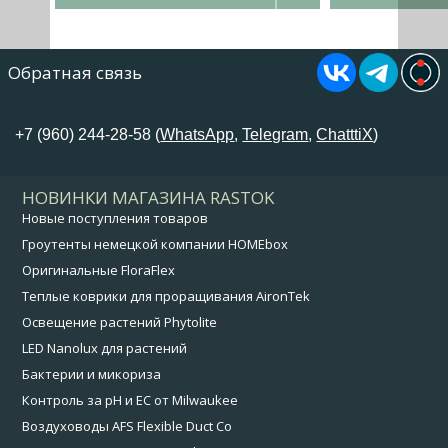
Обратная связь
+7 (960) 244-28-58 (
WhatsApp
,
Telegram
,
ChatttiX
)
НОВИНКИ МАГАЗИНА RASTOK
Новые поступления товаров
Гроутенты немецкой компании HOMEbox
Оригинальные FloraFlex
Теплые коврики для проращивания AironTek
Освещение растений Phytolite
LED Nanolux для растений
Бактерии и микориза
Контроль за pH и EC от Milwaukee
Воздуховоды AFS Flexible Duct Co