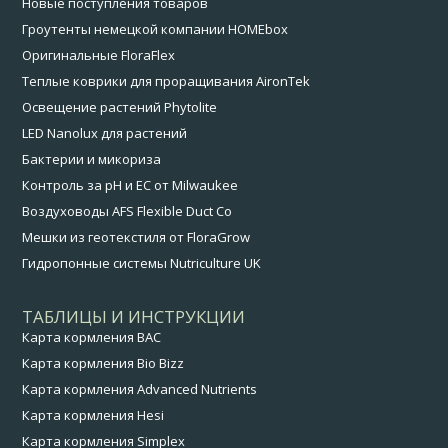
Новые поступления товаров
Гроутенты немецкой компании HOMEbox
Оригинальные FloraFlex
Теплые коврики для проращивания AironTek
Освещение растений Phytolite
LED Nanolux для растений
Бактерии и микориза
Контроль за pH и EC от Milwaukee
Воздуховоды AFS Flexible Duct Co
Мешки из геотекстиля от FloraGrow
Гидропонные системы Nutriculture UK
ТАБЛИЦЫ И ИНСТРУКЦИИ
Карта кормления BAC
Карта кормления Bio Bizz
Карта кормления Advanced Nutrients
Карта кормления Hesi
Карта кормления Simplex