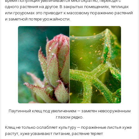
время популяция увеличивается многократно, переходя с
одного растения на другое. В закрытых помещениях, теплицах
или гроуромах это приводит к массовому поражению растений
и заметной потере урожайности.
Паутинный клещ под увеличением — заметен невооружённым
глазом редко.
Клещ не только ослабляет культуру — поражённые листья хуже
растут, хуже усваивают питание, растение теряет