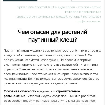
Spider Mite Control+ RTU в виде спрея - это полностью
готовое к применению
средство от паутиныных клещей, который используют
профессионалы.
Чем опасен для растений
паутинный клещ?
Паутинный клещ — один из самых распространённых и опасных
вредителей комнатных, тепличных и садовых растений. Он
практически незаметен невооружённым глазом, а первые
симптомы поражения легко спутать с нехваткой питания или
стрессом. Тонкие светлые точки на листьях, межжилковое
обесцвечивание — всё это может быть признаком активности
колонии клеща. Если не вмешаться вовремя, вредитель быстро
размножается и переходит на соседние растения.
Основная опасность
стремительное
вредителя —
размножение
. В тёплой и сухой среде полный цикл развития —
до взрослой особи — занимает всего 7–10 дней. За короткое