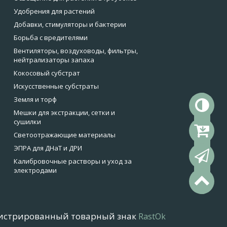
Удобрения для растений
Добавки, стимуляторы и бактерии
Борьба с вредителями
Вентиляторы, воздуховоды, фильтры,
нейтрализаторы запаха
Кокосовый субстрат
Искусственные субстраты
Земля и торф
То
Мешки для экстракции, сетки и
сушилки
Ко
Светоотражающие материалы
ЭПРА для ДНаТ и ДРИ
Об
Калибровочные растворы и уход за
электродами
На
истрированный товарный знак
RastOk