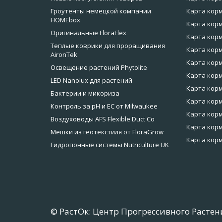
Гроутенты немецкой компании
Карта корм
HOMEbox
Карта корм
Оригинальные FloraFlex
Карта корм
Теплые коврики для проращивания
Карта корм
AironTek
Карта корм
Освещение растений Phytolite
Карта корм
LED Nanolux для растений
Карта корм
Бактерии и микориза
Карта кор
Контроль за pH и EC от Milwaukee
Карта корм
Воздуховоды AFS Flexible Duct Co
Карта корм
Мешки из геотекстиля от FloraGrow
Карта корм
Гидропонные системы Nutriculture UK
© РастОк: Центр Прогрессивного Растен