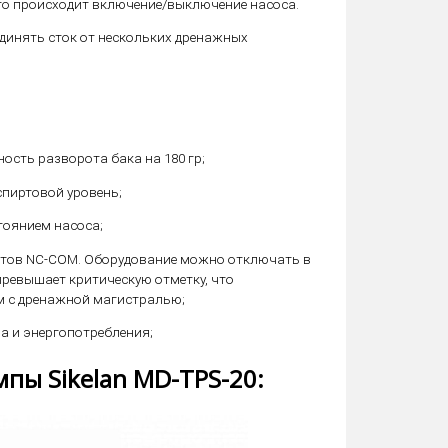
го происходит включение/выключение насоса.
единять сток от нескольких дренажных
сть разворота бака на 180 гр;
пиртовой уровень;
тоянием насоса;
ктов NC-COM. Оборудование можно отключать в
превышает критическую отметку, что
м с дренажной магистралью;
а и энергопотребления;
пы Sikelan MD-TPS-20: