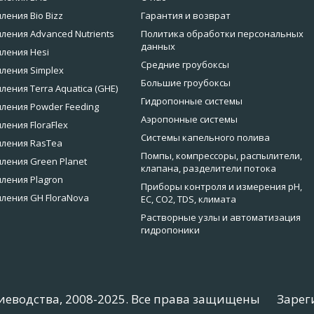
ления Bio Bizz
Гарантия и возврат
ления Advanced Nutrients
Политика обработки персональных
данных
ления Hesi
Средние гроубоксы
ления Simplex
Большие гроубоксы
ления Terra Aquatica (GHE)
Гидропонные системы
ления Powder Feeding
Аэропонные системы
ления FloraFlex
Системы капельного полива
мления RasTea
Помпы, компрессоры, распылители,
ления Green Planet
клапана, разделители потока
ления Plagron
Приборы контроля и измерения pH,
ления GH FloraNova
EC, CO2, TDS, климата
Растворные узлы и автоматизация
гидропоники
иеводства, 2008-2025. Все права защищены
Зарег