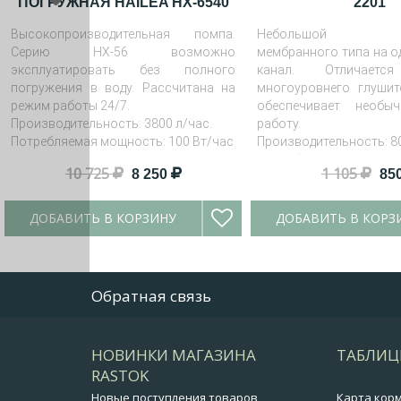
ПОГРУЖНАЯ HAILEA HX-6540
2201
Высокопроизводительная помпа.
Небольшой ко
Серию HX-56 возможно
мембранного типа на о
эксплуатировать без полного
канал. Отличаетс
погружения в воду. Рассчитана на
многоуровнего глушит
режим работы 24/7.
обеспечивает необы
Производительность: 3800 л/час.
работу.
Потребляемая мощность: 100 Вт/час
Производительность: 8
Потребляемая мощность
10 725
1 105
8 250
85
ДОБАВИТЬ В КОРЗИНУ
ДОБАВИТЬ В КОРЗ
Обратная связь
НОВИНКИ МАГАЗИНА
ТАБЛИЦ
RASTOK
Новые поступления товаров
Карта кор