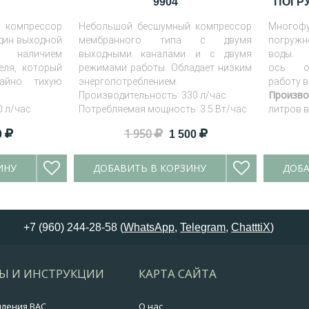
9904
ПОГРУ
мпрессор
Небольшой бесшумный компрессор
Многоф
дин выходной
мембранного типа с двумя
погруж
я наличием
выходными каналами и с двумя
воды. 
еля, который
режимами работы. Обладает низким
ось об
чайно тихую
энергопотреблением.
работу в
Произво
Производительность: 330 л/час
0 л/час
Потребляемая мощность: 3.5 Вт/час
литров в
: 1.8 Вт/час
1 950
0
1 500
ИНУ
ДОБАВИТЬ В КОРЗИНУ
ДОБА
+7 (960) 244-28-58 (
WhatsApp
,
Telegram
,
ChatttiX
)
Ы И ИНСТРУКЦИИ
КАРТА САЙТА
мления BAC
О нас