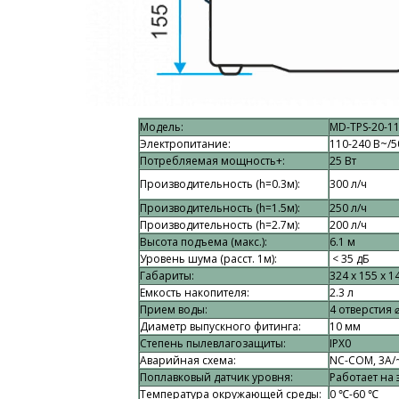
Модель:
MD-TPS-20-11
Электропитание:
110-240 В~/5
Потребляемая мощность+:
25 Вт
Производительность (h=0.3м):
300 л/ч
Производительность (h=1.5м):
250 л/ч
Производительность (h=2.7м):
200 л/ч
Высота подъема (макс.):
6.1 м
Уровень шума (расст. 1м):
< 35 дБ
Габариты:
324 х 155 х 1
Емкость накопителя:
2.3 л
Прием воды:
4 отверстия 
Диаметр выпускного фитинга:
10 мм
Степень пылевлагозащиты:
IPX0
Аварийная схема:
NC-COM, 3A/
Поплавковый датчик уровня:
Работает на 
Температура окружающей среды:
0 ℃-60 ℃