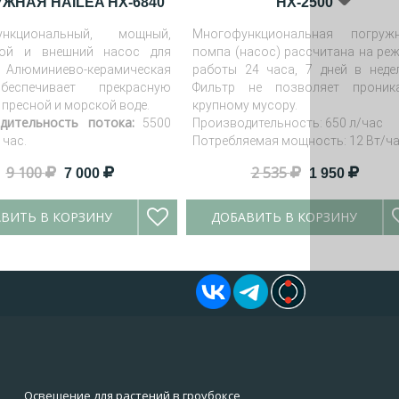
ЖНАЯ HAILEA HX-6840
HX-2500
ункциональный, мощный,
Многофункциональная погруж
ной и внешний насос для
помпа (насос) рассчитана на ре
Алюминиево-керамическая
работы 24 часа, 7 дней в неде
еспечивает прекрасную
Фильтр не позволяет проник
 пресной и морской воде.
крупному мусору.
дительность потока:
5500
Производительность: 650 л/час
 час.
Потребляемая мощность: 12 Вт/ч
9 100
2 535
7 000
1 950
ВИТЬ В КОРЗИНУ
ДОБАВИТЬ В КОРЗИНУ
Освещение для растений в гроубоксе