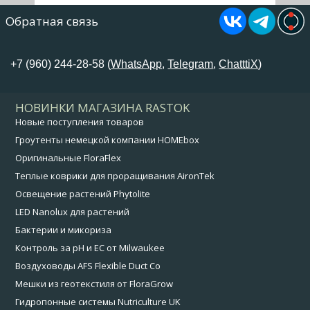
Обратная связь
+7 (960) 244-28-58 (
WhatsApp
,
Telegram
,
ChatttiX
)
НОВИНКИ МАГАЗИНА RASTOK
Новые поступления товаров
Гроутенты немецкой компании HOMEbox
Оригинальные FloraFlex
Теплые коврики для проращивания AironTek
Освещение растений Phytolite
LED Nanolux для растений
Бактерии и микориза
Контроль за pH и EC от Milwaukee
Воздуховоды AFS Flexible Duct Co
Мешки из геотекстиля от FloraGrow
Гидропонные системы Nutriculture UK