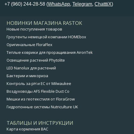
+7 (960) 244-28-58 (
WhatsApp
,
Telegram
,
ChatttiX
)
НОВИНКИ МАГАЗИНА RASTOK
Новые поступления товаров
Гроутенты немецкой компании HOMEbox
Оригинальные FloraFlex
Теплые коврики для проращивания AironTek
Освещение растений Phytolite
LED Nanolux для растений
Бактерии и микориза
Контроль за pH и EC от Milwaukee
Воздуховоды AFS Flexible Duct Co
Мешки из геотекстиля от FloraGrow
Гидропонные системы Nutriculture UK
ТАБЛИЦЫ И ИНСТРУКЦИИ
Карта кормления BAC