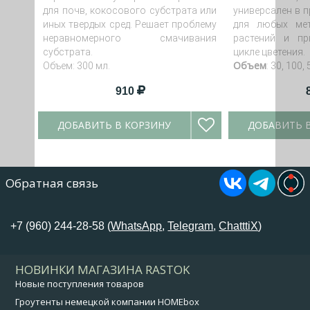
для почв, кокосового субстрата или
универсален в п
иных твердых сред. Решает проблему
для любых ме
неравномерного смачивания
растений и пр
субстрата.
цикле цветения.
Объем
Объем: 300 мл.
: 30, 100,
910
ДОБАВИТЬ В КОРЗИНУ
ДОБАВИТЬ 
Обратная связь
+7 (960) 244-28-58 (
WhatsApp
,
Telegram
,
ChatttiX
)
НОВИНКИ МАГАЗИНА RASTOK
Новые поступления товаров
Гроутенты немецкой компании HOMEbox