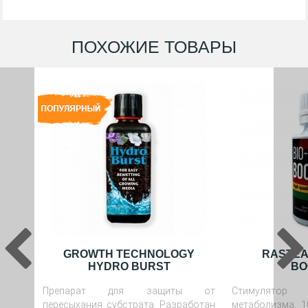
ПОХОЖИЕ ТОВАРЫ
GROWTH TECHNOLOGY
RASTEA
HYDRO BURST
BO
Препарат для защиты от
Стимулято
пересыхания субстрата. Разработан
метаболизма, 1