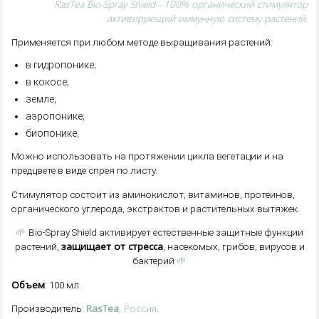
RasTea Bio-Spray Shield - 100% органический стимулятор
активирующий иммунную систему растений.
Применяется при любом методе выращивания растений:
в гидропонике;
в кокосе;
земле;
аэропонике;
биопонике;
Можно использовать на протяжении цикла вегетации и на
предцвете в виде спрея по листу.
Стимулятор состоит из аминокислот, витаминов, протеинов,
органического углерода, экстрактов и растительных вытяжек.
🌱
Bio-Spray Shield активирует естественные защитные функции
защищает от стресса
растений,
, насекомых, грибов, вирусов и
🌱
бактерий
Объем
: 100 мл.
RasTea
, Россия
Производитель:
.