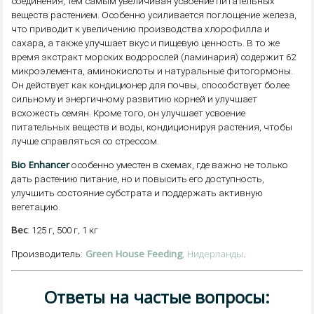
соединения, тем самым увеличивая усвоение питательных
веществ растением. Особенно усиливается поглощение железа,
что приводит к увеличению производства хлорофилла и
сахара, а также улучшает вкус и пищевую ценность. В то же
время экстракт морских водорослей (ламинария) содержит 62
микроэлемента, аминокислоты и натуральные фитогормоны.
Он действует как кондиционер для почвы, способствует более
сильному и энергичному развитию корней и улучшает
всхожесть семян. Кроме того, он улучшает усвоение
питательных веществ и воды, кондиционируя растения, чтобы
лучше справляться со стрессом.
Bio Enhancer
особенно уместен в схемах, где важно не только
дать растению питание, но и повысить его доступность,
улучшить состояние субстрата и поддержать активную
вегетацию.
Вес
: 125 г, 500 г, 1 кг
Green House Feeding
, Нидерланды
Производитель:
.
Ответы на частые вопросы: