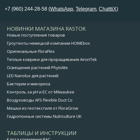
+7 (960) 244-28-58 (
WhatsApp
,
Telegram
,
ChatttiX
)
НОВИНКИ МАГАЗИНА RASTOK
Новые поступления товаров
Гроутенты немецкой компании HOMEbox
Оригинальные FloraFlex
Теплые коврики для проращивания AironTek
Освещение растений Phytolite
LED Nanolux для растений
Бактерии и микориза
Контроль за pH и EC от Milwaukee
Воздуховоды AFS Flexible Duct Co
Мешки из геотекстиля от FloraGrow
Гидропонные системы Nutriculture UK
ТАБЛИЦЫ И ИНСТРУКЦИИ
Карта кормления BAC