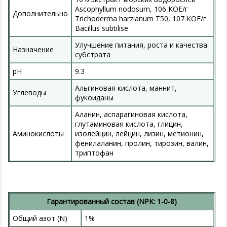
Ascophyllum nodosum, 106 КОЕ/г
Дополнительно
Trichoderma harzianum T50, 107 КОЕ/г
Bacillus subtilise
Улучшение питания, роста и качества
Назначение
субстрата
pH
9.3
Альгиновая кислота, маннит,
Углеводы
фукоиданы
Аланин, аспарагиновая кислота,
глутаминовая кислота, глицин,
Аминокислоты
изолейцин, лейцин, лизин, метионин,
фенилаланин, пролин, тирозин, валин,
триптофан
Гарантированный состав (NPK: 1-0-8)
Общий азот (N)
1%