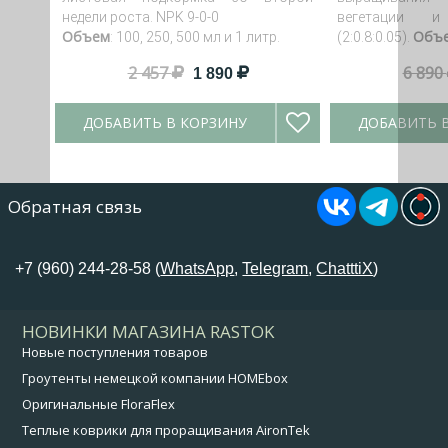
недели роста. NPK 9-0-0
вегетации и
Объем
Объ
: 100, 250, 500 мл и 1 литр.
(2:0.8:0.05).
2 457
6 890
1 890
ДОБАВИТЬ В КОРЗИНУ
ДОБАВИТЬ 
Обратная связь
+7 (960) 244-28-58 (
WhatsApp
,
Telegram
,
ChatttiX
)
НОВИНКИ МАГАЗИНА RASTOK
Новые поступления товаров
Гроутенты немецкой компании HOMEbox
Оригинальные FloraFlex
Теплые коврики для проращивания AironTek