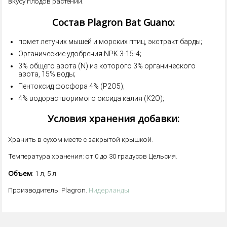
вкусу плодов растений.
Состав Plagron Bat Guano:
помет летучих мышей и морских птиц, экстракт барды;
Органические удобрения NPK 3-15-4;
3% общего азота (N) из которого 3% органического
азота, 15% воды;
Пентоксид фосфора 4% (Р2О5);
4% водорастворимого оксида калия (К2О);
Условия хранения добавки:
Хранить в сухом месте с закрытой крышкой.
Температура хранения: от 0 до 30 градусов Цельсия.
Объем
: 1 л, 5 л.
Нидерланды
Производитель: Plagron.