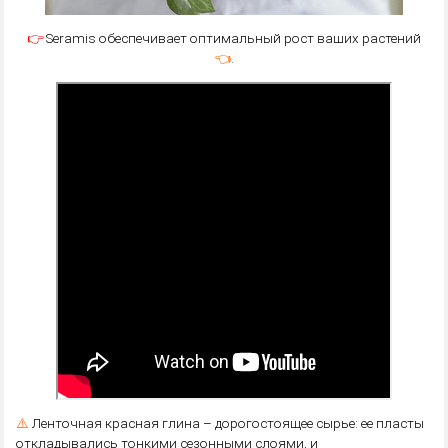
👉
Seramis обеспечивает оптимальный рост ваших растений
👈
.
⚠️
Ленточная красная глина – дорогостоящее сырье: ее пласты
откладывались тонкими сезонными слоями, и