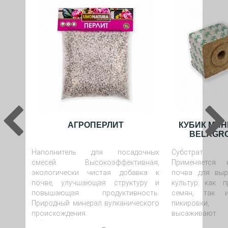
АГРОПЕРЛИТ
КУБИК МИ
BELAGRO
Наполнитель для посадочных
Субстрат м
смесей. Высокоэффективная,
Применяется 
экологически чистая добавка к
почва для вы
почве, улучшающая структуру и
культур как 
повышающая продуктивность.
семян, так 
Природный минерал вулканического
пикировки,
происхождения.
высажива
Объём
: 1 л, 5 л и 100 литров
минераловатные