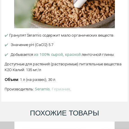
✔️
Гранулят Seramis содержит мало органических веществ.
✔️
Значение pH (CaCl2) 5.7
✔️
из 100% сырой, красной
Добывается
ленточной глины.
Доступные для растений (растворимые) питательные вещества
K2O Калий: 135 мг/л
Объем
: 1 л (на развес), 30 л.
Seramis
, Германия
Производитель:
.
ПОХОЖИЕ ТОВАРЫ