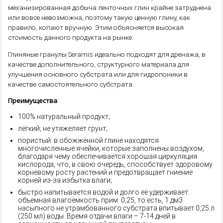
механизированная добыча ленточных глин крайне затруднена
или вовсе невозможна, поэтому такую ценную глину, как
правило, копают вручную. Этим объясняется высокая
стоимость данного продукта на рынке.
Глиняные гранулы Seramis идеально подходят для дренажа, в
качестве дополнительного, структурного материала для
улучшения основного субстрата или для гидропоники в
качестве самостоятельного субстрата.
Преимущества
:
100% натуральный продукт;
лёгкий; не утяжеляет грунт;
пористый: в обожжённой глине находятся
многочисленные ячейки, которые заполнены воздухом,
благодаря чему обеспечивается хорошая циркуляция
кислорода, что, в свою очередь, способствует здоровому
корневому росту растений и предотвращает гниение
корней из-за избытка влаги;
быстро напитывается водой и долго её удерживает:
объемная влагоемкость прим. 0,25, то есть, 1 дм3
насыпного не утрамбованного субстрата впитывает 0,25 л
(250 мл) воды. Время отдачи влаги – 7-14 дней в