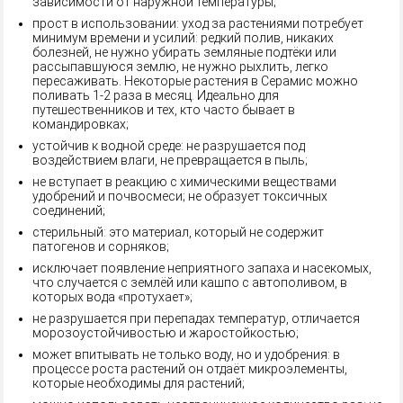
зависимости от наружной температуры;
прост в использовании: уход за растениями потребует
минимум времени и усилий: редкий полив, никаких
болезней, не нужно убирать земляные подтёки или
рассыпавшуюся землю, не нужно рыхлить, легко
пересаживать. Некоторые растения в Серамис можно
поливать 1-2 раза в месяц. Идеально для
путешественников и тех, кто часто бывает в
командировках;
устойчив к водной среде: не разрушается под
воздействием влаги, не превращается в пыль;
не вступает в реакцию с химическими веществами
удобрений и почвосмеси; не образует токсичных
соединений;
стерильный: это материал, который не содержит
патогенов и сорняков;
исключает появление неприятного запаха и насекомых,
что случается с землёй или кашпо с автополивом, в
которых вода «протухает»;
не разрушается при перепадах температур, отличается
морозоустойчивостью и жаростойкостью;
может впитывать не только воду, но и удобрения: в
процессе роста растений он отдаёт микроэлементы,
которые необходимы для растений;