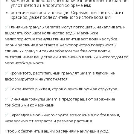
можно использовать неограниченное количество раз: не
уплотняется и не портится со временем;
эстетическая составляющая: Серамис внешне выглядит
красиво, даже после длительного использования.
✅
Глиняные гранулы Seramis могут поглощать, накапливать и
выделять большое количество воды. Маленькие
мелкопористые гранулы глины впитывают воду, как губка.
Корни растения врастают в мелкопористую поверхность
глиняных гранул и таким образом снабжаются водой,
питательными веществами и жизненно важным кислородом по
мере необходимости.
✅
Кроме того, растительный гранулят Seramis легкий, не
деформируется и не уплотняется.
✅
Сохраняется рыхлая, хорошо вентилируемая структура.
✅
Глиняные гранулы Seramis предотвращают заражение
грибковыми комариками.
✅
Пересадка из обычного грунта возможна в любое время,
независимо от возраста и размера растения.
Чтобы обеспечить вашим растениям наилучший уход,