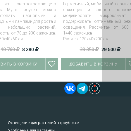
 из светоотражающего
Герметичный, мобильный парник 
ла Mylar. Гроутент можно
саженцев и клонов позвол
ектовать неоновыми и
моделировать микроклимат
одными лампами для роста и
поддерживать оптимальный ре
ия небольших растений.
освещения. Рассчитан от 600
сть: от 70 до 900 саженцев.
1440 саженцев.
60х40х60 см.
Размер: 120х40х200 см.
10 760
38 350
8 280
29 500
ВИТЬ В КОРЗИНУ
ДОБАВИТЬ В КОРЗИНУ
Освещение для растений в гроубоксе
Удобрения для растений