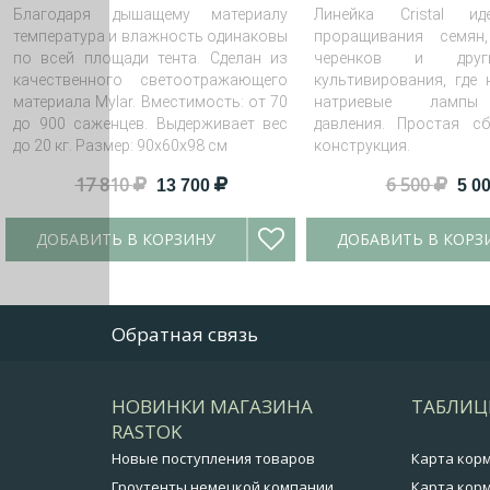
Благодаря дышащему материалу
Линейка Cristal и
температура и влажность одинаковы
проращивания семян,
по всей площади тента. Сделан из
черенков и друг
качественного светоотражающего
культивирования, где 
материала Mylar. Вместимость: от 70
натриевые лампы
до 900 саженцев. Выдерживает вес
давления. Простая сб
до 20 кг. Размер: 90х60х98 см
конструкция.
Размер: 145х145х140 с
17 810
6 500
13 700
5 0
ДОБАВИТЬ В КОРЗИНУ
ДОБАВИТЬ В КОРЗ
Обратная связь
НОВИНКИ МАГАЗИНА
ТАБЛИЦ
RASTOK
Новые поступления товаров
Карта кор
Гроутенты немецкой компании
Карта корм