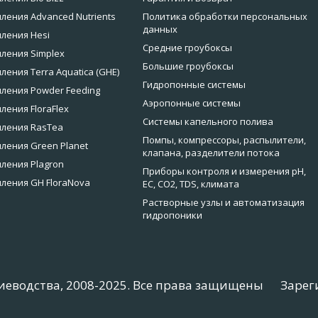
ления Advanced Nutrients
Политика обработки персональных
данных
ления Hesi
Средние гроубоксы
ления Simplex
Большие гроубоксы
ления Terra Aquatica (GHE)
Гидропонные системы
ления Powder Feeding
Аэропонные системы
ления FloraFlex
Системы капельного полива
мления RasTea
Помпы, компрессоры, распылители,
ления Green Planet
клапана, разделители потока
ления Plagron
Приборы контроля и измерения pH,
ления GH FloraNova
EC, CO2, TDS, климата
Растворные узлы и автоматизация
гидропоники
иеводства, 2008-2025. Все права защищены
Зарег