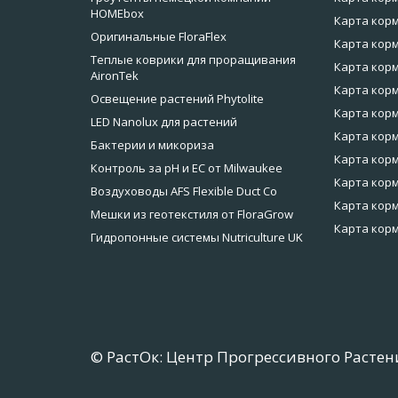
HOMEbox
Карта корм
Оригинальные FloraFlex
Карта корм
Теплые коврики для проращивания
Карта корм
AironTek
Карта корм
Освещение растений Phytolite
Карта корм
LED Nanolux для растений
Карта корм
Бактерии и микориза
Карта кор
Контроль за pH и EC от Milwaukee
Карта корм
Воздуховоды AFS Flexible Duct Co
Карта корм
Мешки из геотекстиля от FloraGrow
Карта корм
Гидропонные системы Nutriculture UK
© РастОк: Центр Прогрессивного Растен