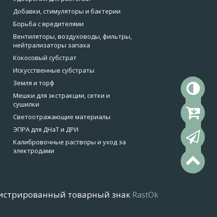
Добавки, стимуляторы и бактерии
Борьба с вредителями
Вентиляторы, воздуховоды, фильтры,
нейтрализаторы запаха
Кокосовый субстрат
Искусственные субстраты
Земля и торф
То
Мешки для экстракции, сетки и
сушилки
Ко
Светоотражающие материалы
ЭПРА для ДНаТ и ДРИ
Об
Калибровочные растворы и уход за
электродами
На
истрированный товарный знак
RastOk