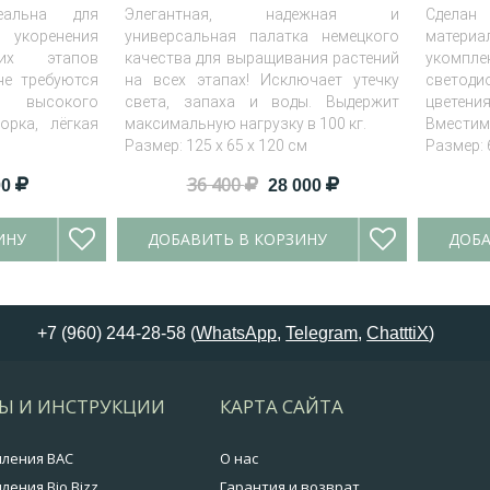
деальна для
Элегантная, надежная и
Сделан
 укоренения
универсальная палатка немецкого
материа
их этапов
качества для выращивания растений
укомпл
не требуются
на всех этапах! Исключает утечку
светоди
 высокого
света, запаха и воды. Выдержит
цветен
орка, лёгкая
максимальную нагрузку в 100 кг.
Вместимо
Размер: 125 х 65 х 120 см
Размер: 
м
36 400
00
28 000
ИНУ
ДОБАВИТЬ В КОРЗИНУ
ДОБА
+7 (960) 244-28-58 (
WhatsApp
,
Telegram
,
ChatttiX
)
Ы И ИНСТРУКЦИИ
КАРТА САЙТА
мления BAC
О нас
ления Bio Bizz
Гарантия и возврат