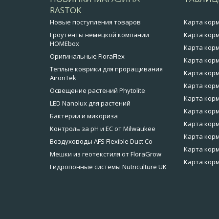
RASTOK
Новые поступления товаров
Карта кор
Гроутенты немецкой компании
Карта корм
HOMEbox
Карта корм
Оригинальные FloraFlex
Карта корм
Теплые коврики для проращивания
Карта корм
AironTek
Карта корм
Освещение растений Phytolite
Карта корм
LED Nanolux для растений
Карта корм
Бактерии и микориза
Карта кор
Контроль за pH и EC от Milwaukee
Карта корм
Воздуховоды AFS Flexible Duct Co
Карта корм
Мешки из геотекстиля от FloraGrow
Карта корм
Гидропонные системы Nutriculture UK