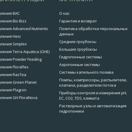
мления BAC
О нас
ления Bio Bizz
Гарантия и возврат
ления Advanced Nutrients
Политика обработки персональных
данных
ления Hesi
Средние гроубоксы
ления Simplex
Большие гроубоксы
ления Terra Aquatica (GHE)
Гидропонные системы
ления Powder Feeding
Аэропонные системы
ления FloraFlex
Системы капельного полива
мления RasTea
Помпы, компрессоры, распылители,
ления Green Planet
клапана, разделители потока
ления Plagron
Приборы контроля и измерения pH,
ления GH FloraNova
EC, CO2, TDS, климата
Растворные узлы и автоматизация
гидропоники