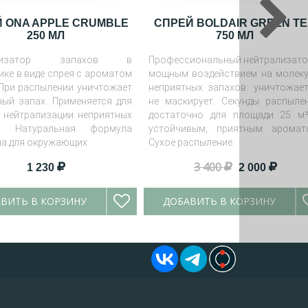
 ONA APPLE CRUMBLE
СПРЕЙ BOLDAIR GREEN T
250 МЛ
750 МЛ
ализатор запахов в
Профессиональный нейтрализато
ике в виде спрея с ароматом
мощным воздействием на молек
 При распылении уничтожает
неприятных запахов: уничтожает
ный запах. Применяется для
не маскирует. Секунды распыле
 нейтрализации неприятных
достаточно для площади 25 м
в. Натуральная формула
устойчивым, приятным аромат
на для окружающих.
Сухое распыление.
3 400
1 230
2 000
ВИТЬ В КОРЗИНУ
ДОБАВИТЬ В КОРЗИНУ