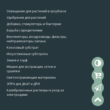
Освещение для растений в гроубоксе
Удобрения для растений
Добавки, стимуляторы и бактерии
Борьба с вредителями
Вентиляторы, воздуховоды, фильтры,
нейтрализаторы запаха
Кокосовый субстрат
Искусственные субстраты
Земля и торф
То
Мешки для экстракции, сетки и
сушилки
Ко
Светоотражающие материалы
ЭПРА для ДНаТ и ДРИ
Об
Калибровочные растворы и уход за
электродами
На