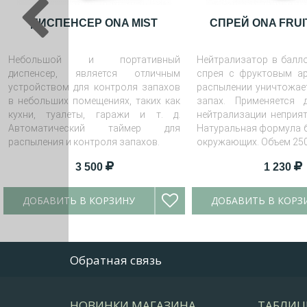
ДИСПЕНСЕР ONA MIST
СПРЕЙ ONA FRUI
Небольшой и портативный
Нейтрализатор в балло
диспенсер, является отличным
спрея с фруктовым а
устройством для контроля запахов
распылении уничтожае
в небольших помещениях, таких как
запах. Применяется 
кухни, туалеты, гаражи и т. д.
нейтрализации неприят
Автоматический таймер для
Натуральная формула б
распыления и контроля запахов.
окружающих. Объем 25
3 500
1 230
ДОБАВИТЬ В КОРЗИНУ
ДОБАВИТЬ В КОРЗ
Обратная связь
НОВИНКИ МАГАЗИНА
ТАБЛИЦ