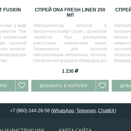
T FUSION
СПРЕЙ ONA FRESH LINEN 250
СПРЕЙ
МЛ
нчике в виде
Нейтрализатор запахов в
Нейтр
роматом. При
баллончике в виде спрея с ароматом
баллонч
т неприятный
свежести. При распылении
яблока.
для срочной
уничтожает неприятный запах.
неприят
ных запахов.
Применяется для срочной
срочной
езвредна для
нейтрализации неприятных запахов.
запахо
0 мл
Натуральная формула безвредна для
безвред
окружающих.
1 230
ИНУ
ДОБАВИТЬ В КОРЗИНУ
ДОБА
+7 (960) 244-28-58 (
WhatsApp
,
Telegram
,
ChatttiX
)
Ы И ИНСТРУКЦИИ
КАРТА САЙТА