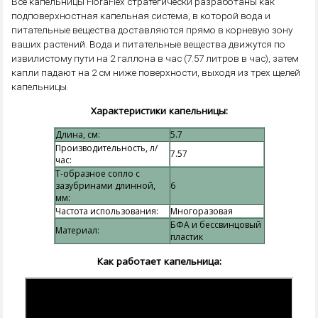
Все капельницы FloraFlex стратегически разработаны как
подповерхностная капельная система, в которой вода и
питательные вещества доставляются прямо в корневую зону
ваших растений. Вода и питательные вещества движутся по
извилистому пути на 2 галлона в час (7.57 литров в час), затем
капли падают на 2 см ниже поверхности, выходя из трех щелей
капельницы.
Характеристики капельницы:
Длина, см:
5.7
Производительность, л/
7.57
час:
Т-образное сопло с
зазубринами длинной,
6
мм:
Частота использования:
Многоразовая
БФА и бессвинцовый
Материал:
пластик
Как работает капельница: