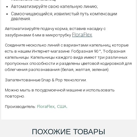
Автоматизируйте свою капельную линию;
Самоочищающийся, извилистый путь компенсации
давления.
Автоматизируйте подачу корма, вставив насадку с
FloraFlex
зазубринами 6 мм в микротрубку
.
Соедините несколько линий с вариантами капельниц, которые
есть в нашем Интернет-магазине: Г-образная 90 °, T-образная
капельницы. Капельницы каждого вида имеют три различных
пропускных способности и разделены цветовой кодировкой для
облегчения распознавания (белая, желтая, зеленая).
Запатентованные Snap & Pop технологии.
Можно мыть в посудомоечной машине и использовать
повторно.
FloraFlex, США.
Производитель:
ПОХОЖИЕ ТОВАРЫ