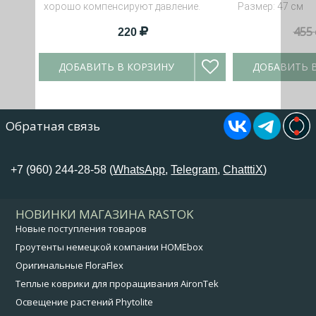
хорошо компенсируют давление.
Размер: 47 см
455
220
ДОБАВИТЬ В КОРЗИНУ
ДОБАВИТЬ 
Обратная связь
+7 (960) 244-28-58 (
WhatsApp
,
Telegram
,
ChatttiX
)
НОВИНКИ МАГАЗИНА RASTOK
Новые поступления товаров
Гроутенты немецкой компании HOMEbox
Оригинальные FloraFlex
Теплые коврики для проращивания AironTek
Освещение растений Phytolite