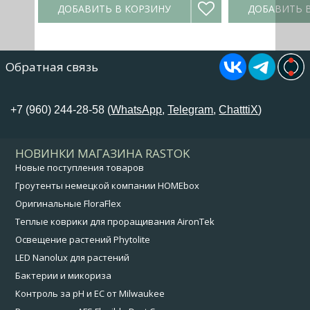
ДОБАВИТЬ В КОРЗИНУ
ДОБАВИТЬ 
Обратная связь
+7 (960) 244-28-58 (
WhatsApp
,
Telegram
,
ChatttiX
)
НОВИНКИ МАГАЗИНА RASTOK
Новые поступления товаров
Гроутенты немецкой компании HOMEbox
Оригинальные FloraFlex
Теплые коврики для проращивания AironTek
Освещение растений Phytolite
LED Nanolux для растений
Бактерии и микориза
Контроль за pH и EC от Milwaukee