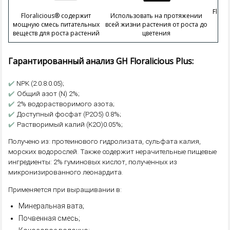
Flora
Floralicious® содержит
Использовать на протяжении
мощную смесь питательных
всей жизни растения от роста до
веществ для роста растений
цветения
Гарантированный анализ GH Floralicious Plus:
✔️
NPK (2:0.8:0.05);
✔️
Общий азот (N) 2%;
✔️
2% водорастворимого азота;
✔️
Доступный фосфат (P2O5) 0.8%;
✔️
Растворимый калий (K2O)0.05%;
Получено из: протеинового гидролизата, сульфата калия,
морских водорослей. Также содержит нерачительные пищевые
ингредиенты: 2% гуминовых кислот, полученных из
микронизированного леонардита.
Применяется при выращивании в:
Минеральная вата;
Почвенная смесь;