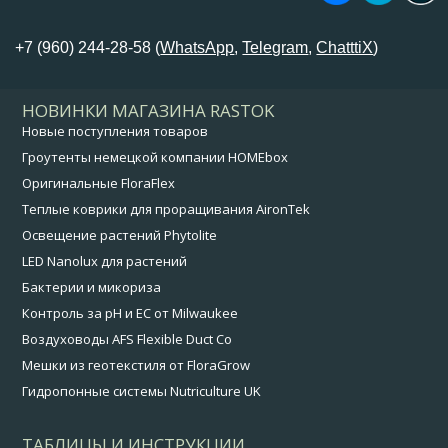
+7 (960) 244-28-58 (
WhatsApp
,
Telegram
,
ChatttiX
)
НОВИНКИ МАГАЗИНА RASTOK
Новые поступления товаров
Гроутенты немецкой компании HOMEbox
Оригинальные FloraFlex
Теплые коврики для проращивания AironTek
Освещение растений Phytolite
LED Nanolux для растений
Бактерии и микориза
Контроль за pH и EC от Milwaukee
Воздуховоды AFS Flexible Duct Co
Мешки из геотекстиля от FloraGrow
Гидропонные системы Nutriculture UK
ТАБЛИЦЫ И ИНСТРУКЦИИ