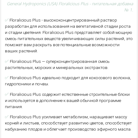
General Hydroponics (USA) Floralicious Plus - питательная добавка
№ 1.
✅
Floralicious Plus - высококонцентрированный раствор
разработан для использования на вегетативной стадии роста
и стадии цветения. Floralicious Plus представляет собой мощную
смесь питательных веществ увеличивающих силы растений, это
поможет вам раскрыть все потенциальные возможности
ваших растений.
✅
Floralicious Plus — суперконцентрированная смесь
растительных, морских и минеральных экстрактов.
✅
Floralicious Plus идеально подходит для кокосового волокна,
гидропоники и почвы.
✅
Floralicious Plus содержит естественные строительные блоки
и используется в дополнение к вашей обычной программе
питания.
✅
Floralicious Plus усиливает метаболизм, наращивает массу
корней и листьев, способствует развитию цветов, способствует
набуханию плодов и облегчает производство эфирного масла.