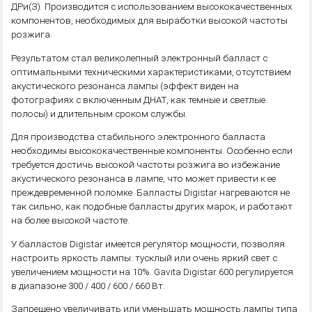
ДРи(З). Производится с использованием высококачественных
компонентов, необходимых для выработки высокой частоты
розжига.
Результатом стал великолепный электронный балласт с
оптимальными техническими характеристиками, отсутствием
акустического резонанса лампы (эффект виден на
фотографиях с включенным ДНАТ, как темные и светлые
полосы) и длительным сроком службы.
Для производства стабильного электронного балласта
необходимы высококачественные компоненты. Особенно если
требуется достичь высокой частоты розжига во избежание
акустического резонанса в лампе, что может привести к ее
преждевременной поломке. Балласты Digistar нагреваются не
так сильно, как подобные балласты других марок, и работают
на более высокой частоте.
У балластов Digistar имеется регулятор мощности, позволяя
настроить яркость лампы: тусклый или очень яркий свет с
увеличением мощности на 10%. Gavita Digistar 600 регулируется
в диапазоне 300 / 400 / 600 / 660 Вт.
Запрещено увеличивать или уменьшать мощность лампы типа