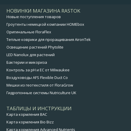
НОВИНКИ МАГАЗИНА RASTOK
Новые поступления товаров
Гроутенты немецкой компании HOMEbox
Оригинальные FloraFlex
Теплые коврики для проращивания AironTek
Освещение растений Phytolite
LED Nanolux для растений
Бактерии и микориза
Контроль за pH и EC от Milwaukee
Воздуховоды AFS Flexible Duct Co
Мешки из геотекстиля от FloraGrow
Гидропонные системы Nutriculture UK
ТАБЛИЦЫ И ИНСТРУКЦИИ
Карта кормления BAC
Карта кормления Bio Bizz
Карта кормления Advanced Nutrients