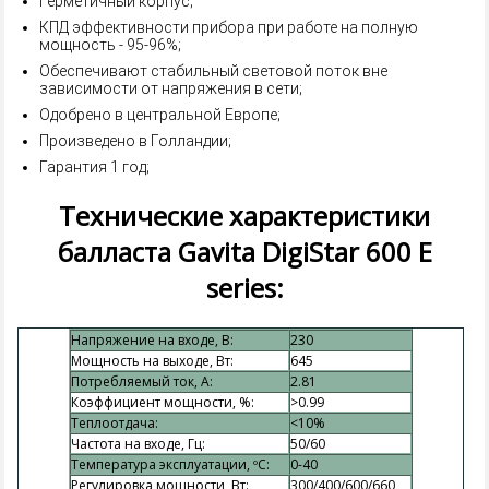
Герметичный корпус;
КПД эффективности прибора при работе на полную
мощность - 95-96%;
Обеспечивают стабильный световой поток вне
зависимости от напряжения в сети;
Одобрено в центральной Европе;
Произведено в Голландии;
Гарантия 1 год;
Технические характеристики
балласта Gavita DigiStar 600 E
series:
Напряжение на входе, В:
230
Мощность на выходе, Вт:
645
Потребляемый ток, А:
2.81
Коэффициент мощности, %:
>0.99
Теплоотдача:
<10%
Частота на входе, Гц:
50/60
Температура эксплуатации, ºС:
0-40
Регулировка мощности, Вт:
300/400/600/660