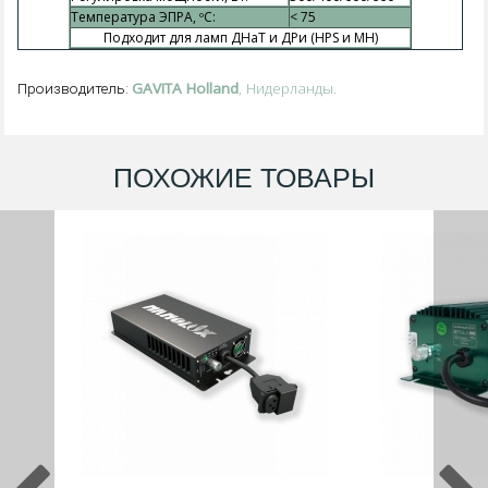
Температура ЭПРА,
ºС
:
< 75
Подходит для ламп ДНаТ и ДРи (HPS и MH)
GAVITA Holland
, Нидерланды.
Производитель:
ПОХОЖИЕ ТОВАРЫ