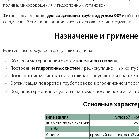
полива, микроорошения и гидропонных установок.
для соединения труб под углом 90°
Фитинг предназначен
и обеспе
соединение без использования клея или сложного инструмента.
Назначение и примене
Г-фитинг используется в следующих задачах:
✓
капельного полива
Сборка и модернизация систем
;
✓
гидропонных систем
Построение
и рециркуляционных контур
✓
Подключение магистралей в теплицах, гроубоксах и оранжере
✓
Организация поворотов трубопровода в ограниченном прос
✓
Создание герметичных узлов в системах подачи воды и питат
Основные характе
Тип изделия:
угловой (Г-
Диаметр подключения:
25
Резьба:
Материал:
прочный пластик, устойчи