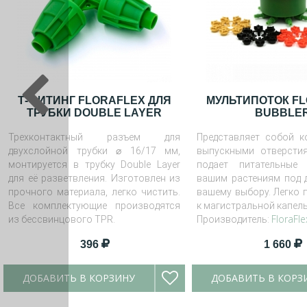
Т-ФИТИНГ FLORAFLEX ДЛЯ
МУЛЬТИПОТОК F
ТРУБКИ DOUBLE LAYER
BUBBLE
Трехконтактный разъем для
Представляет собой к
⌀
двухслойной трубки
16/17 мм,
выпускными отверсти
монтируется в трубку Double Layer
подает питательные
для её разветвления. Изготовлен из
вашим растениям под 
прочного материала, легко чистить.
вашему выбору. Легко 
Все комплектующие производятся
к магистральной капель
FloraFle
из бессвинцового TPR.
Производитель:
396
1 660
ДОБАВИТЬ В КОРЗИНУ
ДОБАВИТЬ В КОРЗ