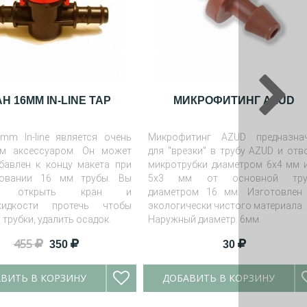
Н 16MM IN-LINE TAP
МИКРОФИТИНГ AZUD
mm In-line является очень
Микрофитинг AZUD предназна
м аксессуаром. Он может
для "врезки" в трубу AZUD и отв
бавлен к концу макета при
микротрубки диаметром 6х4 мм 
зовании 16 мм трубы. Вы
5х3 мм от основной тру
те открыть кран и
диаметром 16 мм. Изготовлен
идкости протечь чтобы
экологически чистого материала.
трубки, удалить осадок.
Наружный диаметр: 6мм.
455
350
30
ВИТЬ В КОРЗИНУ
ДОБАВИТЬ В КОРЗИНУ