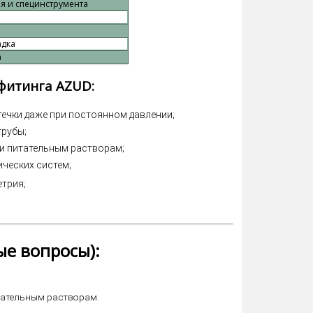
ея и специнструмента
адка
а
фитинга AZUD:
ечки даже при постоянном давлении;
трубы;
 и питательным растворам;
ических систем;
трия;
ые вопросы):
тательным растворам.