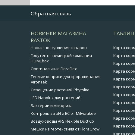
Обратная связь
НОВИНКИ МАГАЗИНА
ТАБЛИЦ
RASTOK
Новые поступления товаров
Карта кор
Гроутенты немецкой компании
Карта корм
HOMEbox
Карта корм
Оригинальные FloraFlex
Карта корм
Теплые коврики для проращивания
Карта корм
AironTek
Карта корм
Освещение растений Phytolite
Карта корм
LED Nanolux для растений
Карта корм
Бактерии и микориза
Карта кор
Контроль за pH и EC от Milwaukee
Карта корм
Воздуховоды AFS Flexible Duct Co
Карта корм
Мешки из геотекстиля от FloraGrow
Карта корм