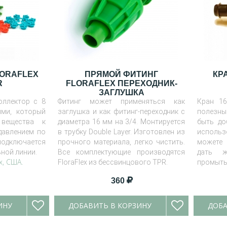
LORAFLEX
ПРЯМОЙ ФИТИНГ
КРА
R
FLORAFLEX ПЕРЕХОДНИК-
ЗАГЛУШКА
оллектор с 8
Фитинг может применяться как
Кран 16
ями, который
заглушка и как фитинг-переходник с
полезны
 вещества к
диаметра 16 мм на 3/4. Монтируется
быть до
давлением по
в трубку Double Layer. Изготовлен из
исполь
подключается
прочного материала, легко чистить.
може
ной линии.
Все комплектующие производятся
дать ж
x, США.
FloraFlex из бессвинцового TPR.
промыть 
360
ИНУ
ДОБАВИТЬ В КОРЗИНУ
ДОБА