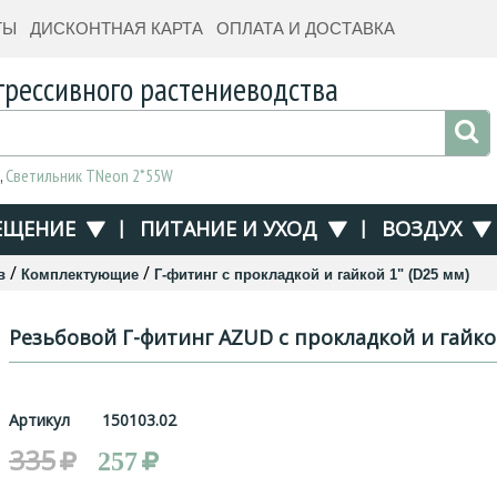
ТЫ
ДИСКОНТНАЯ КАРТА
ОПЛАТА И ДОСТАВКА
грессивного растениеводства
,
Светильник TNeon 2*55W
ЕЩЕНИЕ
|
ПИТАНИЕ И УХОД
|
ВОЗДУХ
/
/
в
Комплектующие
Г-фитинг с прокладкой и гайкой 1" (D25 мм)
Резьбовой Г-фитинг AZUD с прокладкой и гайк
Артикул
150103.02
335
257