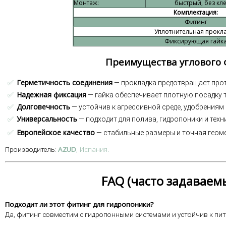
Монтаж:
быстрый, без кл
Комплектация:
Фитинг
Уплотнительная прокл
Фиксирующая гайк
Преимущества углового 
✅
Герметичность соединения
— прокладка предотвращает прот
✅
Надежная фиксация
— гайка обеспечивает плотную посадку 
✅
Долговечность
— устойчив к агрессивной среде, удобрениям
✅
Универсальность
— подходит для полива, гидропоники и техн
✅
Европейское качество
— стабильные размеры и точная геоме
AZUD
, Испания.
Производитель:
FAQ (часто задаваем
Подходит ли этот фитинг для гидропоники?
Да, фитинг совместим с гидропонными системами и устойчив к пи