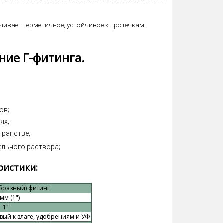
чивает герметичное, устойчивое к протечкам
ние Г-фитинга.
ов;
ях;
транстве;
ельного раствора;
ристики:
образный) фитинг
 мм (1")
1"
вый к влаге, удобрениям и УФ