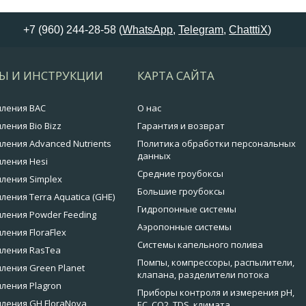
+7 (960) 244-28-58 (
WhatsApp
,
Telegram
,
ChatttiX
)
Ы И ИНСТРУКЦИИ
КАРТА САЙТА
мления BAC
О нас
ления Bio Bizz
Гарантия и возврат
ления Advanced Nutrients
Политика обработки персональных
данных
ления Hesi
Средние гроубоксы
ления Simplex
Большие гроубоксы
ления Terra Aquatica (GHE)
Гидропонные системы
ления Powder Feeding
Аэропонные системы
ления FloraFlex
Системы капельного полива
мления RasTea
Помпы, компрессоры, распылители,
ления Green Planet
клапана, разделители потока
ления Plagron
Приборы контроля и измерения pH,
ления GH FloraNova
EC, CO2, TDS, климата