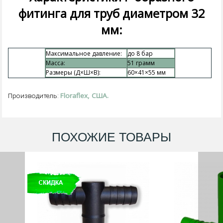
фитинга для труб диаметром 32
мм:
Максимальное давление:
до 8 бар
Масса:
51
грамм
Размеры (Д×Ш×В):
60×41×55 мм
Floraflex, США.
Производитель:
ПОХОЖИЕ ТОВАРЫ