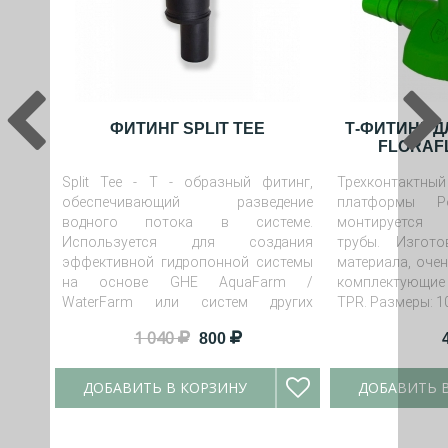
ФИТИНГ SPLIT TEE
Т-ФИТИНГ 
FLORAF
Split Tee - T - образный фитинг,
Трехконтакт
обеспечивающий разведение
платформы P
водного потока в системе.
монтируется 
Используется для создания
трубы. Изгот
эффективной гидропонной системы
материала, очен
на основе GHE AquaFarm /
комплектующие
WaterFarm или систем других
TPR. Размеры: 10 
производителей.
1 040
800
ДОБАВИТЬ В КОРЗИНУ
ДОБАВИТЬ 