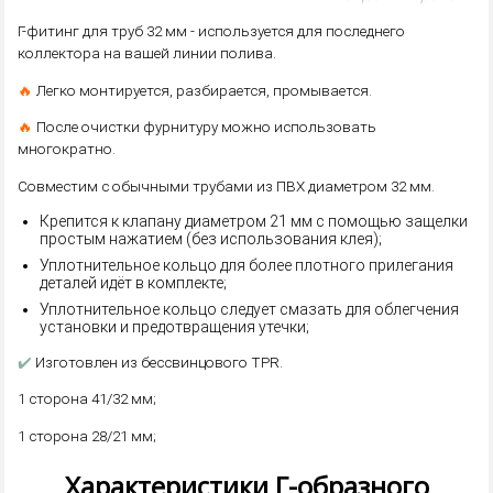
Г-фитинг для труб 32 мм - используется для последнего
коллектора на вашей линии полива.
🔥
Легко монтируется, разбирается, промывается.
🔥
После очистки фурнитуру можно использовать
многократно.
Совместим с обычными трубами из ПВХ диаметром 32 мм.
Крепится к клапану диаметром 21 мм с помощью защелки
простым нажатием (без использования клея);
Уплотнительное кольцо для более плотного прилегания
деталей идёт в комплекте;
Уплотнительное кольцо следует смазать для облегчения
установки и предотвращения утечки;
✔️
Изготовлен из бессвинцового TPR.
1 сторона 41/32 мм;
1 сторона 28/21 мм;
Характеристики Г-образного