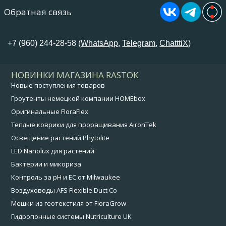
Обратная связь
+7 (960) 244-28-58 (
WhatsApp
,
Telegram
,
ChatttiX
)
НОВИНКИ МАГАЗИНА RASTOK
Новые поступления товаров
Гроутенты немецкой компании HOMEbox
Оригинальные FloraFlex
Теплые коврики для проращивания AironTek
Освещение растений Phytolite
LED Nanolux для растений
Бактерии и микориза
Контроль за pH и EC от Milwaukee
Воздуховоды AFS Flexible Duct Co
Мешки из геотекстиля от FloraGrow
Гидропонные системы Nutriculture UK