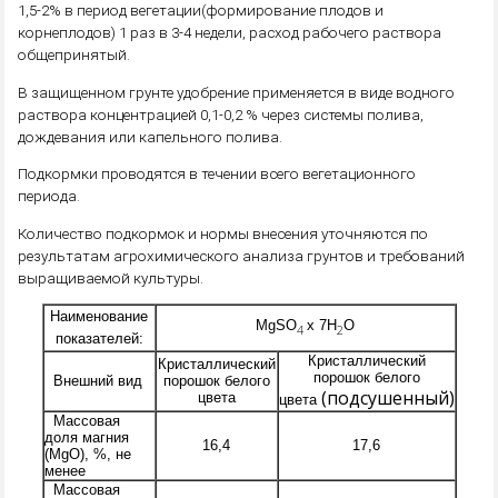
1,5-2% в период вегетации(формирование плодов и
корнеплодов) 1 раз в 3-4 недели, расход рабочего раствора
общепринятый.
В защищенном грунте удобрение применяется в виде водного
раствора концентрацией 0,1-0,2 % через системы полива,
дождевания или капельного полива.
Подкормки проводятся в течении всего вегетационного
периода.
Количество подкормок и нормы внесения уточняются по
результатам агрохимического анализа грунтов и требований
выращиваемой культуры.
Наименование
MgSO
х 7Н
О
4
2
показателей:
Кристаллический
Кристаллический
порошок белого
Внешний вид
порошок белого
(подсушенный)
цвета
цвета
Массовая
доля магния
16,4
17,6
(MgO), %, не
менее
Массовая