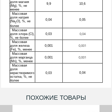
доля магния
9,9
10,6
(Mg), %, не
менее
Массовая
доля натрия
0,04
0,05
(Na
О), %, не
2
более
Массовая
0,04
доля хлора (Cl),
0,03
%, не более
Массовая
0,001
доля железа
0,001
(Fe), %, менее
Массовая
0,001
доля марганца
0,001
(Mn), %, менее
Массовая
доля
0,04
нерастворимого
0,03
остатка, %, не
более
ПОХОЖИЕ ТОВАРЫ