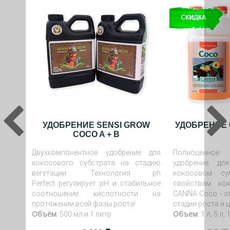
УДОБРЕНИЕ SENSI GROW
УДОБРЕНИЕ 
COCO A + B
Двухкомпонентное удобрение для
Полноценное 
кокосового субстрата на стадию
удобрение дл
вегетации. Технология ph
кокосовом суб
Perfect регулирует рН и стабильное
свойствам кок
соотношение кислотности на
CANNA Coco - э
протяжении всей фазы роста!
стадии роста и ц
Объём
Объем
: 500 мл и 1 литр.
: 1 л, 5 л, 