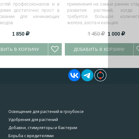
остей профессионалов и в
применения на самых ранних ста
ремя достаточно прост в
развития растений, когда
зовании для начинающих
требуется большое количес
еводов.
железа, азота и кальция.
1 450
1 850
1 000
ВИТЬ В КОРЗИНУ
ДОБАВИТЬ В КОРЗИНУ
Освещение для растений в гроубоксе
Удобрения для растений
Добавки, стимуляторы и бактерии
Борьба с вредителями