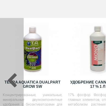
TERRA AQUATICA DUALPART
УДОБРЕНИЕ CANN
GROW SW
17 % 1 Л
Концентрированные, уникальные,
17% фосфор. Фосфо
минеральные двухкомпонентные
главных элементов, о
удобрения с биоактиваторами для
метаболизм растени