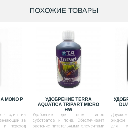
ПОХОЖИЕ ТОВАРЫ
A MONO P
УДОБРЕНИЕ TERRA
УДОБ
AQUATICA TRIPART MICRO
DUA
HW
р - один из
Удобрение для всех типов
Двухком
твечающий за
субстратов и почв. Обеспечивает
жидкое 
я и переход
растение питательными элементами
для уд