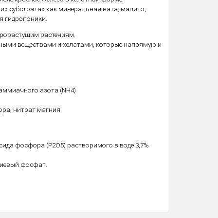
х субстратах как минеральная вата, мапито,
ля гидропоники.
трорастущим растениям.
ьными веществами и хелатами, которые напрямую и
% аммиачного азота (NH4)
ра, нитрат магния.
оксида фосфора (P2O5) растворимого в воде 3,7%
лиевый фосфат.