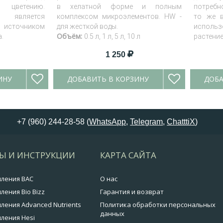
ветению.
в хелатной форме и полным
потребн
 является
комплексом микроэлементов. HW -
то же в
точником
для жесткой воды.
исполь
Объём:
.
0.5 л, 1 л, 5 л, 10 л
растени
1 250
ИНУ
ДОБАВИТЬ В КОРЗИНУ
ДОБА
+7 (960) 244-28-58 (
WhatsApp
,
Telegram
,
ChatttiX
)
Ы И ИНСТРУКЦИИ
КАРТА САЙТА
мления BAC
О нас
ления Bio Bizz
Гарантия и возврат
ления Advanced Nutrients
Политика обработки персональных
данных
ления Hesi