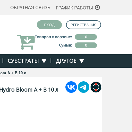
ОБРАТНАЯ СВЯЗЬ
ГРАФИК РАБОТЫ
ВХОД
РЕГИСТРАЦИЯ
Товаров в корзине:
0
Сумма:
0
|
СУБСТРАТЫ
|
ДРУГОЕ
om A + B 10 л
dro Bloom A + B 10 л