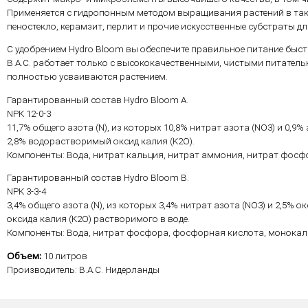
Применяется с гидропонным методом выращивания растений в таки
пеностекло, керамзит, перлит и прочие искусственные субстраты д
С удобрением Hydro Bloom вы обеспечите правильное питание быс
B.A.C. работает только с высококачественными, чистыми питател
полностью усваиваются растением.
Гарантированный состав Hydro Bloom А.
NPK 12-0-3
11,7% общего азота (N), из которых 10,8% нитрат азота (NO3) и 0,9
2,8% водорастворимый оксид калия (K2O).
Компоненты: Вода, нитрат кальция, нитрат аммония, нитрат фосфо
Гарантированный состав Hydro Bloom B.
NPK 3-3-4
3,4% общего азота (N), из которых 3,4% нитрат азота (NO3) и 2,5% 
оксида калия (K2O) растворимого в воде.
Компоненты: Вода, нитрат фосфора, фосфорная кислота, монока
Объем:
10 литров
Производитель: B.A.C. Нидерланды