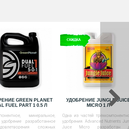
РЕНИЕ GREEN PLANET
УДОБРЕНИЕ JUNGLE JUIC
L FUEL PART 1 0.5 Л
MICRO 1 Л
понентное, минеральное,
Одна из частей трёхкомпонентн
удобрение разработанное
удобрения. Advanced Nutrients Jun
овлетворения сложных
Juice Micro разработан д