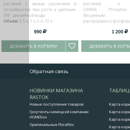
растений с явным различием в
растения к ц
потребностях при росте и цветении.
CANNA Phosphor
SW - для мягкой воды.
бесценным ис
Объём:
0.5 л, 1 л, 5 л, 10 л.
растворимого фосфора
990
1 200
ДОБАВИТЬ В КОРЗИНУ
ДОБАВИТЬ В КОРЗ
Обратная связь
НОВИНКИ МАГАЗИНА
ТАБЛИЦ
RASTOK
Новые поступления товаров
Карта кор
Гроутенты немецкой компании
Карта корм
HOMEbox
Карта корм
Оригинальные FloraFlex
Карта корм