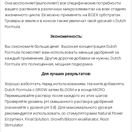
Она восполняет(выполняет) все специфические потребности
вашего растения в различных микроэлементах на всех стадиях
жизненного цикла. Её можно применять на ВСЕХ субстратах.
Гроверы в земле и в кокосе также увеличат свой урожай с Dutch
Formulа.
Экономичность:
Вы сэкономите больше денег. Высокая концентрация Dutch
Formulа позволяет вам использовать меньше удобрений за
каждый применение. Другие дорогие добавки не нужны, Dutch
Formulа это полноценная, мощная подкормка.
Для лучших результатов:
Хорошо взболтать перед использованием. Начните добавлять
Dutch Formulа с GROW затем BLOOM и в конце MICRO.
Перемешивайте раствор после каждого из этих шагов.
Проверяйте уровень рН смешанного раствора удобрений
(начинайте с уровня рН 5.8). Для максимального урожая
рекомендуется использовать со стимуляторами Natural Power:
Enzymes+, Final Solution, Growth/Bloom excellarator, Root
Stimulator.