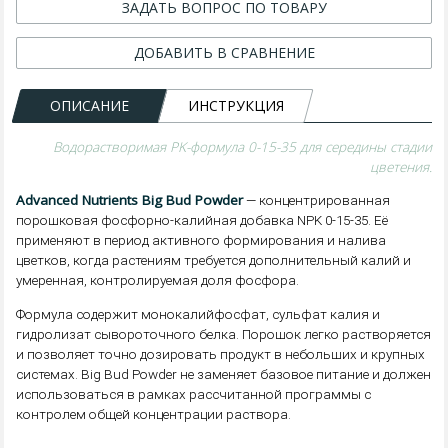
ЗАДАТЬ ВОПРОС ПО ТОВАРУ
ДОБАВИТЬ В СРАВНЕНИЕ
ОПИСАНИЕ
ИНСТРУКЦИЯ
Водорастворимая PK-формула 0-15-35 для середины стадии
цветения.
Advanced Nutrients Big Bud Powder
— концентрированная
порошковая фосфорно-калийная добавка NPK 0-15-35. Её
применяют в период активного формирования и налива
цветков, когда растениям требуется дополнительный калий и
умеренная, контролируемая доля фосфора.
Формула содержит монокалийфосфат, сульфат калия и
гидролизат сывороточного белка. Порошок легко растворяется
и позволяет точно дозировать продукт в небольших и крупных
системах. Big Bud Powder не заменяет базовое питание и должен
использоваться в рамках рассчитанной программы с
контролем общей концентрации раствора.