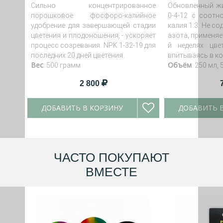
Сильно концентрированное
Обновлённый жи
порошковое фосфоро-калийное
0-4-12 с соот
удобрение для завершающей стадии
калия 1:3. Не с
цветения и плодоношения, - ускоряет
азота; применяе
процесс созревания. NPK 1-32-19 для
й неделях цве
последних 20 дней цветения.
впитываясь в ко
Вес
Объём
: 500 грамм
: 250 мл, 
2 800
ДОБАВИТЬ В КОРЗИНУ
ДОБАВИТЬ 
ЧАСТО ПОКУПАЮТ
ВМЕСТЕ