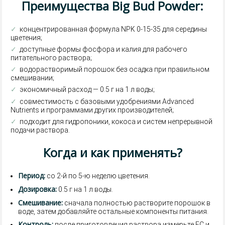
Преимущества Big Bud Powder:
✓
концентрированная формула NPK 0-15-35 для середины
цветения;
✓
доступные формы фосфора и калия для рабочего
питательного раствора;
✓
водорастворимый порошок без осадка при правильном
смешивании;
✓
экономичный расход — 0.5 г на 1 л воды;
✓
совместимость с базовыми удобрениями Advanced
Nutrients и программами других производителей;
✓
подходит для гидропоники, кокоса и систем непрерывной
подачи раствора.
Когда и как применять?
Период:
со 2-й по 5-ю неделю цветения.
Дозировка:
0.5 г на 1 л воды.
Смешивание:
сначала полностью растворите порошок в
воде, затем добавляйте остальные компоненты питания.
Контроль:
после приготовления раствора измерьте EC и