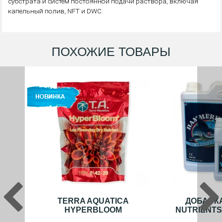
субстрата и систем постоянной подачи раствора, включая
капельный полив, NFT и DWC.
ПОХОЖИЕ ТОВАРЫ
TERRA AQUATICA
ДОБАВК
HYPERBLOOM
NUTRIENT