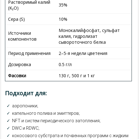
Растворимый калий
35%
(K₂O)
Сера (S)
10%
Монокалийфосфат, сульфат
Источники
калия, гидролизат
компонентов
сывороточного белка
Период применения
2–5-я недели цветения
Дозировка
0.5 г/л
Фасовки
130 г, 500 г и 1 кг
Подходит для:
✓
аэропоники;
✓
капельного полива и эмиттеров;
✓
NFT и систем периодического затопления;
✓
DWC и RDWC;
✓
кокосового субстрата и почвенных программ с жидким