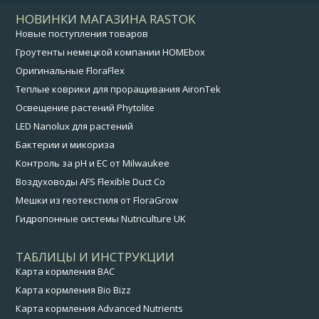
НОВИНКИ МАГАЗИНА RASTOK
Новые поступления товаров
Гроутенты немецкой компании HOMEbox
Оригинальные FloraFlex
Теплые коврики для проращивания AironTek
Освещение растений Phytolite
LED Nanolux для растений
Бактерии и микориза
Контроль за pH и EC от Milwaukee
Воздуховоды AFS Flexible Duct Co
Мешки из геотекстиля от FloraGrow
Гидропонные системы Nutriculture UK
ТАБЛИЦЫ И ИНСТРУКЦИИ
Карта кормления BAC
Карта кормления Bio Bizz
Карта кормления Advanced Nutrients