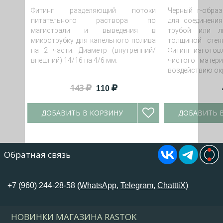
Фитинг разделяющий потоки
Черный г-обра
питательного раствора по
для соединени
магистрали и выведения в
трубой или 
микротрубку для капельного полива
толщиной стен
на 2 части. Диаметр (внутренний/
Фитинг изготов
внешний) 14/16 на 4/6 мм.
чистого матери
воздействию ок
143
110
ДОБАВИТЬ В КОРЗИНУ
ДОБАВИТЬ 
Обратная связь
+7 (960) 244-28-58 (
WhatsApp
,
Telegram
,
ChatttiX
)
НОВИНКИ МАГАЗИНА RASTOK