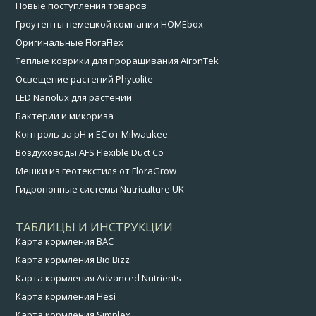
Новые поступления товаров
Гроутенты немецкой компании HOMEbox
Оригинальные FloraFlex
Теплые коврики для проращивания AironTek
Освещение растений Phytolite
LED Nanolux для растений
Бактерии и микориза
Контроль за pH и EC от Milwaukee
Воздуховоды AFS Flexible Duct Co
Мешки из геотекстиля от FloraGrow
Гидропонные системы Nutriculture UK
ТАБЛИЦЫ И ИНСТРУКЦИИ
Карта кормления BAC
Карта кормления Bio Bizz
Карта кормления Advanced Nutrients
Карта кормления Hesi
Карта кормления Simplex