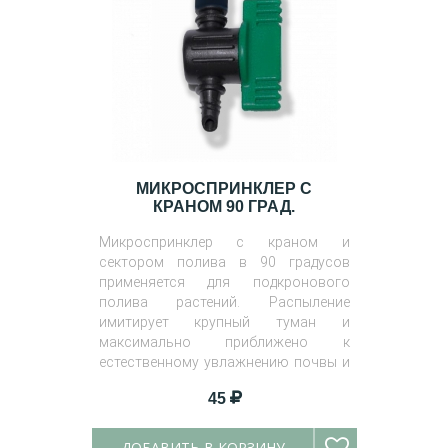
МИКРОСПРИНКЛЕР С
КРАНОМ 90 ГРАД.
Микроспринклер с краном и
сектором полива в 90 градусов
применяется для подкронового
полива растений. Распыление
имитирует крупный туман и
максимально приближено к
естественному увлажнению почвы и
воздуха.
45
ДОБАВИТЬ В КОРЗИНУ