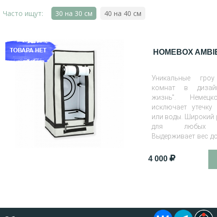
Часто ищут:
30 на 30 см
40 на 40 см
HOMEBOX AMBIE
Уникальные гро
комнат в дизай
жизнь". Немецк
исключает утечку 
или воды. Широкий
для любых п
Выдерживает вес до 
30х30х60 см
4 000