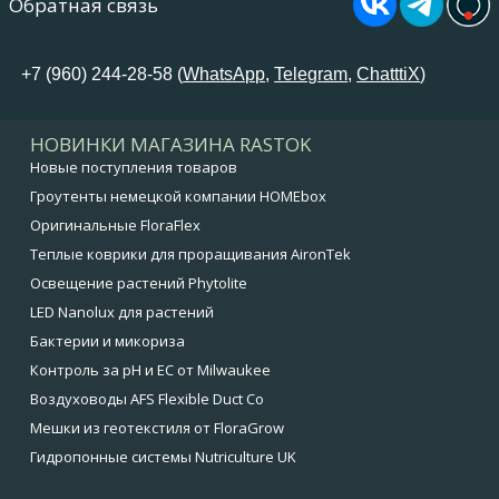
Обратная связь
+7 (960) 244-28-58 (
WhatsApp
,
Telegram
,
ChatttiX
)
НОВИНКИ МАГАЗИНА RASTOK
Новые поступления товаров
Гроутенты немецкой компании HOMEbox
Оригинальные FloraFlex
Теплые коврики для проращивания AironTek
Освещение растений Phytolite
LED Nanolux для растений
Бактерии и микориза
Контроль за pH и EC от Milwaukee
Воздуховоды AFS Flexible Duct Co
Мешки из геотекстиля от FloraGrow
Гидропонные системы Nutriculture UK