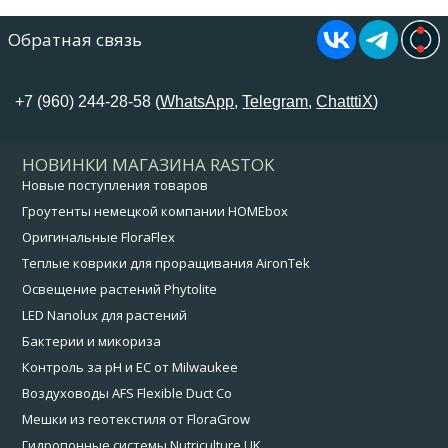
Обратная связь
+7 (960) 244-28-58 (
WhatsApp
,
Telegram
,
ChatttiX
)
НОВИНКИ МАГАЗИНА RASTOK
Новые поступления товаров
Гроутенты немецкой компании HOMEbox
Оригинальные FloraFlex
Теплые коврики для проращивания AironTek
Освещение растений Phytolite
LED Nanolux для растений
Бактерии и микориза
Контроль за pH и EC от Milwaukee
Воздуховоды AFS Flexible Duct Co
Мешки из геотекстиля от FloraGrow
Гидропонные системы Nutriculture UK