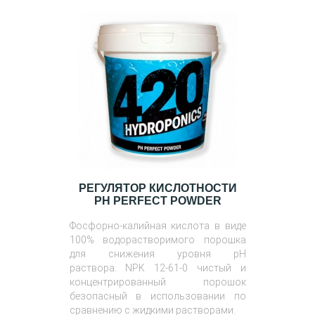
РЕГУЛЯТОР КИСЛОТНОСТИ
PH PERFECT POWDER
Фосфорно-калийная кислота в виде
100% водорастворимого порошка
для снижения уровня pH
раствора. NPK 12-61-0 чистый и
концентрированный порошок
безопасный в использовании по
сравнению с жидкими растворами.