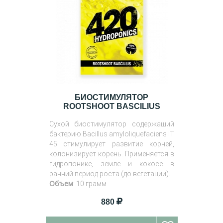
БИОСТИМУЛЯТОР
ROOTSHOOT BASCILIUS
Сухой биостимулятор содержащий
бактерию Bacillus amyloliquefaciens IT
45 стимулирует развитие корней,
колонизирует корень. Применяется в
гидропонике, земле и кокосе в
ранний период роста (до вегетации).
Объем
: 10 грамм
880