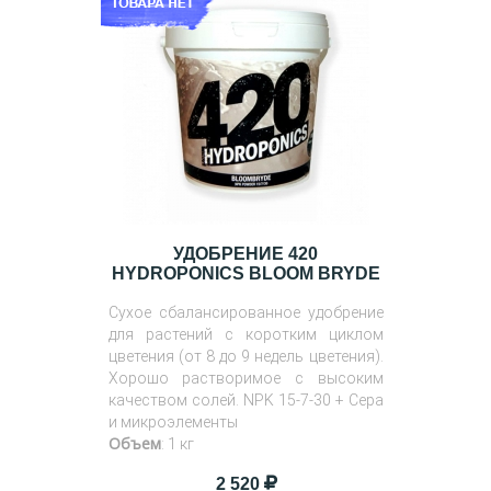
УДОБРЕНИЕ 420
HYDROPONICS BLOOM BRYDE
Сухое сбалансированное удобрение
для растений с коротким циклом
цветения (от 8 до 9 недель цветения).
Хорошо растворимое с высоким
качеством солей. NPK 15-7-30 + Сера
и микроэлементы
Объем
: 1 кг
2 520